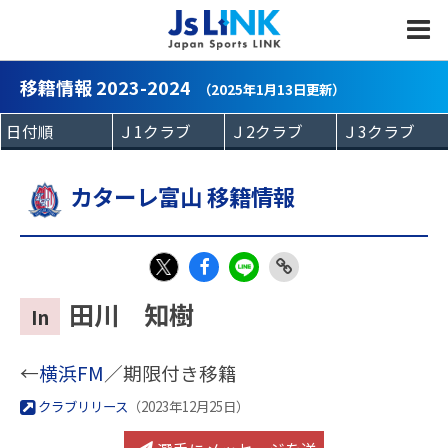
MENU
移籍情報 2023-2024
（2025年1月13日更新）
カターレ富山 移籍情報
Fac
LIN
Link
X
田川 知樹
In
eb
E
Copy
oo
←
横浜FM
／期限付き移籍
k
クラブリリース
（2023年12月25日）