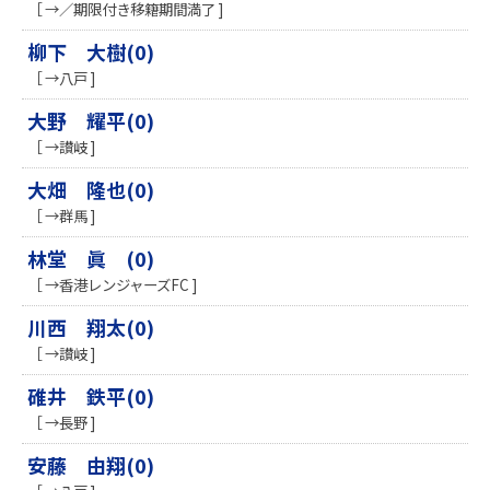
［ →／期限付き移籍期間満了 ]
柳下 大樹(0)
［ →八戸 ]
大野 耀平(0)
［ →讃岐 ]
大畑 隆也(0)
［ →群馬 ]
林堂 眞 (0)
［ →香港レンジャーズFC ]
川西 翔太(0)
［ →讃岐 ]
碓井 鉄平(0)
［ →長野 ]
安藤 由翔(0)