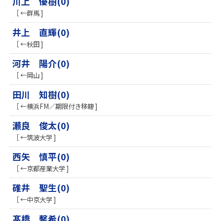
川上 優樹(0)
［ ←群馬 ]
井上 直輝(0)
［ ←秋田 ]
河井 陽介(0)
［ ←岡山 ]
田川 知樹(0)
［ ←横浜FM／期限付き移籍 ]
瀬良 俊太(0)
［ ←筑波大学 ]
西矢 慎平(0)
［ ←京都産業大学 ]
碓井 聖生(0)
［ ←中京大学 ]
髙橋 馨希(0)