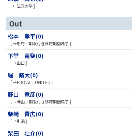
［ ←法政大学 ]
Out
松本 孝平(0)
［ →甲府／期限付き移籍期間満了 ]
下堂 竜聖(0)
［ →山口 ]
堀 脩大(0)
［ →EDO ALL UNITED ]
野口 竜彦(0)
［ →岡山／期限付き移籍期間満了 ]
柴崎 貴広(0)
［ →引退 ]
柴田 壮介(0)