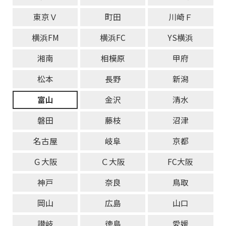
東京Ｖ
町田
川崎Ｆ
横浜FM
横浜FC
YS横浜
湘南
相模原
甲府
松本
長野
新潟
富山
金沢
清水
磐田
藤枝
沼津
名古屋
岐阜
京都
Ｇ大阪
Ｃ大阪
FC大阪
神戸
奈良
鳥取
岡山
広島
山口
讃岐
徳島
愛媛