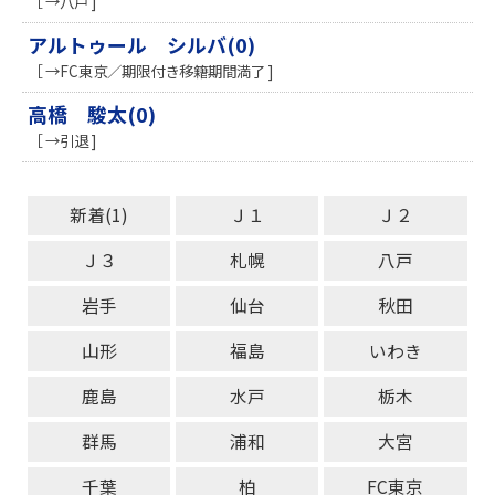
［ →八戸 ]
アルトゥール シルバ(0)
［ →FC東京／期限付き移籍期間満了 ]
高橋 駿太(0)
［ →引退 ]
新着(1)
Ｊ１
Ｊ２
Ｊ３
札幌
八戸
岩手
仙台
秋田
山形
福島
いわき
鹿島
水戸
栃木
群馬
浦和
大宮
千葉
柏
FC東京