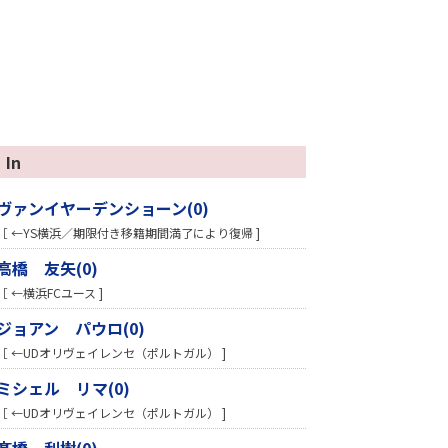
In
ヴァンイヤーデンショーン(0)
［ ←YS横浜／期限付き移籍期間満了により復帰 ]
高橋 友矢(0)
［ ←横浜FCユース ]
ジョアン パウロ(0)
［ ←UDオリヴェイレンセ（ポルトガル） ]
ミシェル リマ(0)
［ ←UDオリヴェイレンセ（ポルトガル） ]
髙橋 利樹(0)