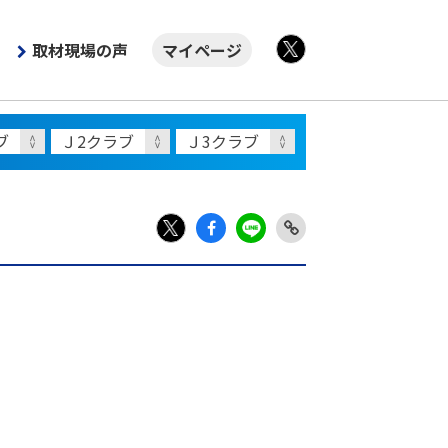
取材現場の声
マイページ
X
Fac
LIN
Link
X
ebo
E
Copy
ok