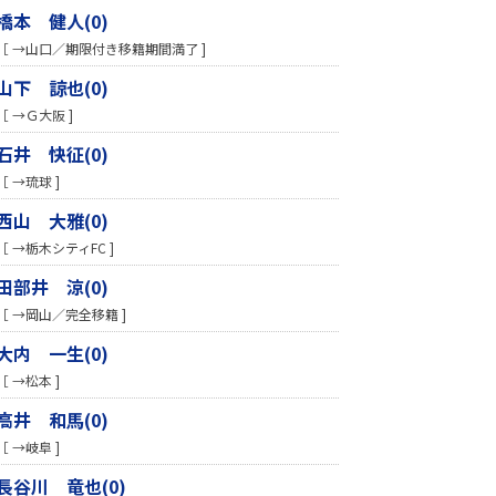
橋本 健人(0)
［ →山口／期限付き移籍期間満了 ]
山下 諒也(0)
［ →Ｇ大阪 ]
石井 快征(0)
［ →琉球 ]
西山 大雅(0)
［ →栃木シティFC ]
田部井 涼(0)
［ →岡山／完全移籍 ]
大内 一生(0)
［ →松本 ]
高井 和馬(0)
［ →岐阜 ]
長谷川 竜也(0)