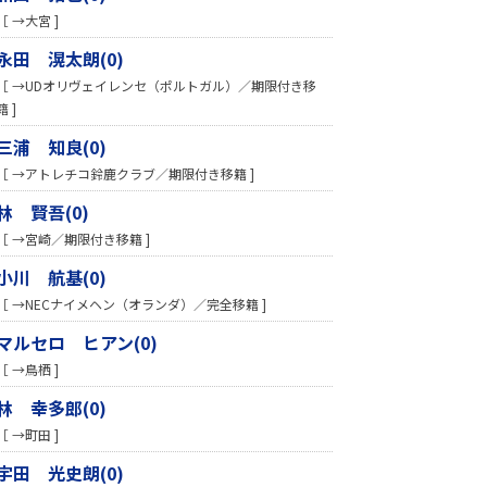
［ →大宮 ]
永田 滉太朗(0)
［ →UDオリヴェイレンセ（ポルトガル）／期限付き移
籍 ]
三浦 知良(0)
［ →アトレチコ鈴鹿クラブ／期限付き移籍 ]
林 賢吾(0)
［ →宮崎／期限付き移籍 ]
小川 航基(0)
［ →NECナイメヘン（オランダ）／完全移籍 ]
マルセロ ヒアン(0)
［ →鳥栖 ]
林 幸多郎(0)
［ →町田 ]
宇田 光史朗(0)