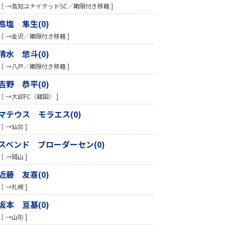
［ →高知ユナイテッドSC／期限付き移籍 ]
高塩 隼生(0)
［ →金沢／期限付き移籍 ]
清水 悠斗(0)
［ →八戸／期限付き移籍 ]
吉野 恭平(0)
［ →大邱FC（韓国） ]
マテウス モラエス(0)
［ →仙台 ]
スベンド ブローダーセン(0)
［ →岡山 ]
近藤 友喜(0)
［ →札幌 ]
坂本 亘基(0)
［ →山形 ]