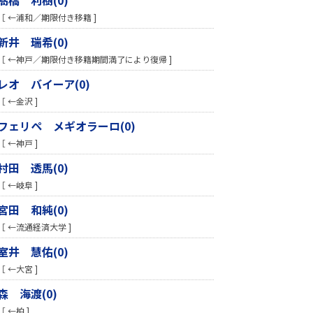
［ ←浦和／期限付き移籍 ]
新井 瑞希(0)
［ ←神戸／期限付き移籍期間満了により復帰 ]
レオ バイーア(0)
［ ←金沢 ]
フェリペ メギオラーロ(0)
［ ←神戸 ]
村田 透馬(0)
［ ←岐阜 ]
宮田 和純(0)
［ ←流通経済大学 ]
室井 慧佑(0)
［ ←大宮 ]
森 海渡(0)
［ ←柏 ]