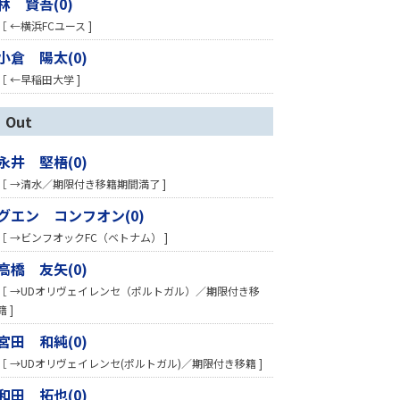
林 賢吾(0)
［ ←横浜FCユース ]
小倉 陽太(0)
［ ←早稲田大学 ]
Out
永井 堅梧(0)
［ →清水／期限付き移籍期間満了 ]
グエン コンフオン(0)
［ →ビンフオックFC（ベトナム） ]
高橋 友矢(0)
［ →UDオリヴェイレンセ（ポルトガル）／期限付き移
籍 ]
宮田 和純(0)
［ →UDオリヴェイレンセ(ポルトガル)／期限付き移籍 ]
和田 拓也(0)