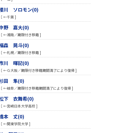
櫻川 ソロモン(0)
［ ←千葉 ]
中野 嘉大(0)
［ ←湘南／期限付き移籍 ]
福森 晃斗(0)
［ ←札幌／期限付き移籍 ]
市川 暉記(0)
［ ←Ｇ大阪／期限付き移籍期間満了により復帰 ]
杉田 隼(0)
［ ←岐阜／期限付き移籍期間満了により復帰 ]
松下 衣舞希(0)
［ ←宮崎日本大学高校 ]
橋本 丈(0)
［ ←関東学院大学 ]