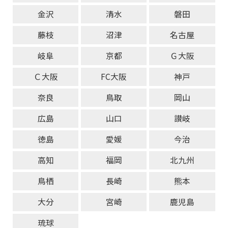
金沢
清水
磐田
藤枝
沼津
名古屋
岐阜
京都
Ｇ大阪
Ｃ大阪
FC大阪
神戸
奈良
鳥取
岡山
広島
山口
讃岐
徳島
愛媛
今治
高知
福岡
北九州
鳥栖
長崎
熊本
大分
宮崎
鹿児島
琉球