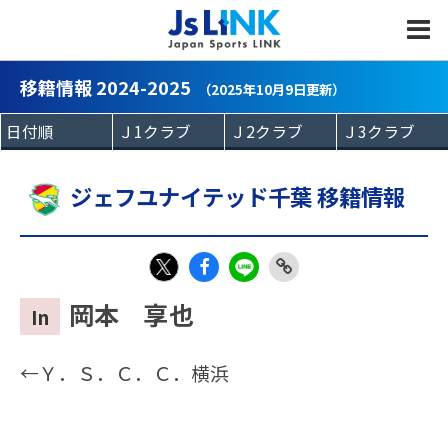
MENU
移籍情報 2024-2025
（2025年10月9日更新）
ジェフユナイテッド千葉 移籍情報
Fac
LIN
Link
X
岡本 享也
In
eb
E
Copy
oo
←Ｙ．Ｓ．Ｃ．Ｃ．横浜
k