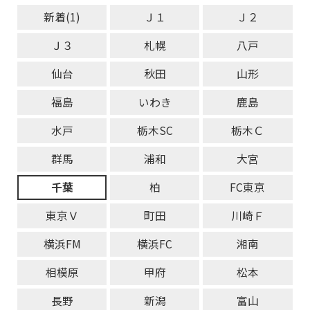
新着(1)
Ｊ１
Ｊ２
Ｊ３
札幌
八戸
仙台
秋田
山形
福島
いわき
鹿島
水戸
栃木SC
栃木Ｃ
群馬
浦和
大宮
千葉
柏
FC東京
東京Ｖ
町田
川崎Ｆ
横浜FM
横浜FC
湘南
相模原
甲府
松本
長野
新潟
富山