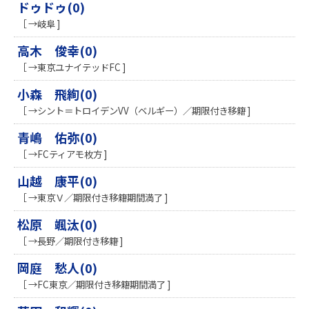
ドゥドゥ(0)
［ →岐阜 ]
高木 俊幸(0)
［ →東京ユナイテッドFC ]
小森 飛絢(0)
［ →シント＝トロイデンVV（ベルギー）／期限付き移籍 ]
青嶋 佑弥(0)
［ →FCティアモ枚方 ]
山越 康平(0)
［ →東京Ｖ／期限付き移籍期間満了 ]
松原 颯汰(0)
［ →長野／期限付き移籍 ]
岡庭 愁人(0)
［ →FC東京／期限付き移籍期間満了 ]