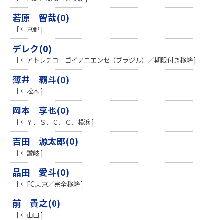
若原 智哉(0)
［ ←京都 ]
デレク(0)
［ ←アトレチコ ゴイアニエンセ（ブラジル）／期限付き移籍 ]
薄井 覇斗(0)
［ ←松本 ]
岡本 享也(0)
［ ←Ｙ．Ｓ．Ｃ．Ｃ．横浜 ]
吉田 源太郎(0)
［ ←讃岐 ]
品田 愛斗(0)
［ ←FC東京／完全移籍 ]
前 貴之(0)
［ ←山口 ]