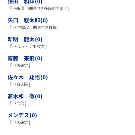
藤田 和輝(0)
［ →新潟／期限付き移籍期間満了 ]
矢口 駿太郎(0)
［ →沖縄SV／期限付き移籍 ]
新明 龍太(0)
［ →FCティアモ枚方 ]
齋藤 来飛(0)
［ →未確定 ]
佐々木 翔悟(0)
［ →Ｇ大阪 ]
髙木和 徹(0)
［ →今治 ]
メンデス(0)
［ →未確定 ]