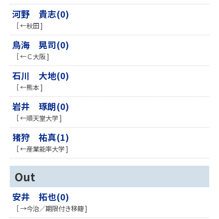
河野 貴志(0)
［ ←秋田 ]
鳥海 晃司(0)
［ ←Ｃ大阪 ]
石川 大地(0)
［ ←熊本 ]
岩井 琢朗(0)
［ ←順天堂大学 ]
猪狩 祐真(1)
［ ←産業能率大学 ]
Out
安井 拓也(0)
［ →今治／期限付き移籍 ]