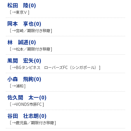
松田 陸(0)
［ →東京Ｖ ]
岡本 享也(0)
［ →宮崎／期限付き移籍 ]
林 誠道(0)
［ →松本／期限付き移籍 ]
風間 宏矢(0)
［ →BGタンピネス ローバーズFC（シンガポール） ]
小森 飛絢(0)
［ →浦和 ]
佐久間 太一(0)
［ →VONDS市原FC ]
谷田 壮志朗(0)
［ →鹿児島／期限付き移籍 ]