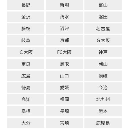
長野
新潟
富山
金沢
清水
磐田
藤枝
沼津
名古屋
岐阜
京都
Ｇ大阪
Ｃ大阪
FC大阪
神戸
奈良
鳥取
岡山
広島
山口
讃岐
徳島
愛媛
今治
高知
福岡
北九州
鳥栖
長崎
熊本
大分
宮崎
鹿児島