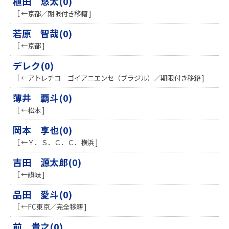
植田 悠太(0)
［ ←京都／期限付き移籍 ]
若原 智哉(0)
［ ←京都 ]
デレク(0)
［ ←アトレチコ ゴイアニエンセ（ブラジル）／期限付き移籍 ]
薄井 覇斗(0)
［ ←松本 ]
岡本 享也(0)
［ ←Ｙ．Ｓ．Ｃ．Ｃ．横浜 ]
吉田 源太郎(0)
［ ←讃岐 ]
品田 愛斗(0)
［ ←FC東京／完全移籍 ]
前 貴之(0)