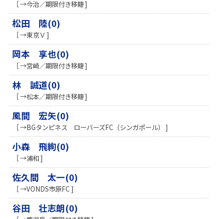
［ →今治／期限付き移籍 ]
松田 陸(0)
［ →東京Ｖ ]
岡本 享也(0)
［ →宮崎／期限付き移籍 ]
林 誠道(0)
［ →松本／期限付き移籍 ]
風間 宏矢(0)
［ →BGタンピネス ローバーズFC（シンガポール） ]
小森 飛絢(0)
［ →浦和 ]
佐久間 太一(0)
［ →VONDS市原FC ]
谷田 壮志朗(0)