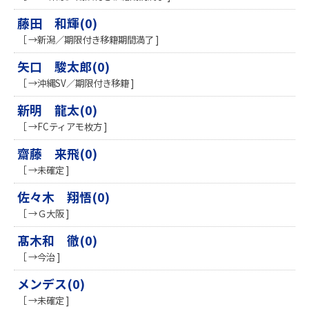
藤田 和輝(0)
［ →新潟／期限付き移籍期間満了 ]
矢口 駿太郎(0)
［ →沖縄SV／期限付き移籍 ]
新明 龍太(0)
［ →FCティアモ枚方 ]
齋藤 来飛(0)
［ →未確定 ]
佐々木 翔悟(0)
［ →Ｇ大阪 ]
髙木和 徹(0)
［ →今治 ]
メンデス(0)
［ →未確定 ]