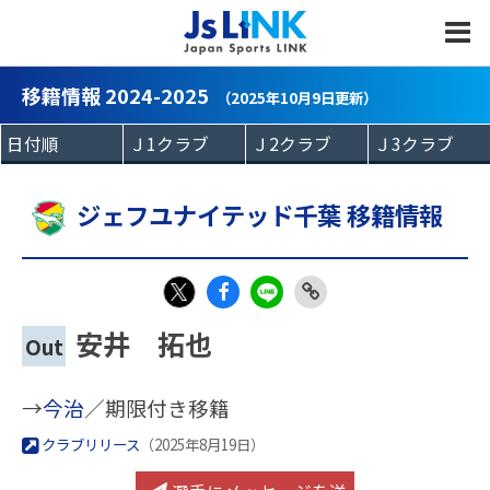
MENU
移籍情報 2024-2025
（2025年10月9日更新）
ジェフユナイテッド千葉 移籍情報
Fac
LIN
Link
X
安井 拓也
Out
eb
E
Copy
oo
→
今治
／期限付き移籍
k
クラブリリース
（2025年8月19日）