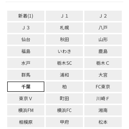
新着(1)
Ｊ１
Ｊ２
Ｊ３
札幌
八戸
仙台
秋田
山形
福島
いわき
鹿島
水戸
栃木SC
栃木Ｃ
群馬
浦和
大宮
千葉
柏
FC東京
東京Ｖ
町田
川崎Ｆ
横浜FM
横浜FC
湘南
相模原
甲府
松本