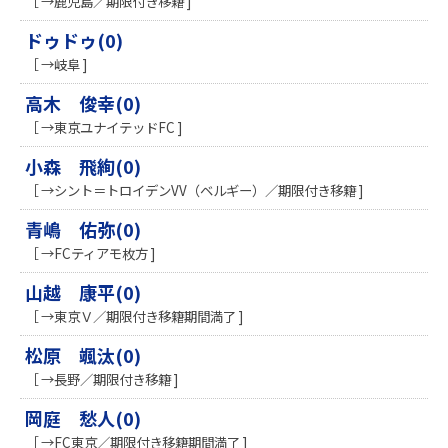
［ →鹿児島／期限付き移籍 ]
ドゥドゥ(0)
［ →岐阜 ]
高木 俊幸(0)
［ →東京ユナイテッドFC ]
小森 飛絢(0)
［ →シント＝トロイデンVV（ベルギー）／期限付き移籍 ]
青嶋 佑弥(0)
［ →FCティアモ枚方 ]
山越 康平(0)
［ →東京Ｖ／期限付き移籍期間満了 ]
松原 颯汰(0)
［ →長野／期限付き移籍 ]
岡庭 愁人(0)
［ →FC東京／期限付き移籍期間満了 ]