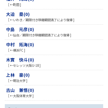
［ ←町田 ]
大迫 塁(0)
［ ←いわき／期限付き移籍期間満了により復帰 ]
中島 元彦(0)
［ ←仙台／期限付き移籍期間満了により復帰 ]
中村 拓海(0)
［ ←横浜FC ]
木實 快斗(0)
［ ←セレッソ大阪U-18 ]
上林 豪(0)
［ ←明治大学 ]
古山 兼悟(0)
［ ←大阪体育大学 ]