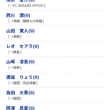
［ →FC BASARA HYOGO ]
西川 潤(0)
［ →鳥栖／期限付き移籍 ]
山田 寛人(0)
［ →鳥栖 ]
レオ セアラ(0)
［ →鹿島 ]
山﨑 凌吾(0)
［ →長崎 ]
渡邉 りょう(0)
［ →磐田／完全移籍 ]
為田 大貴(0)
［ →磐田 ]
岡澤 昂星(0)