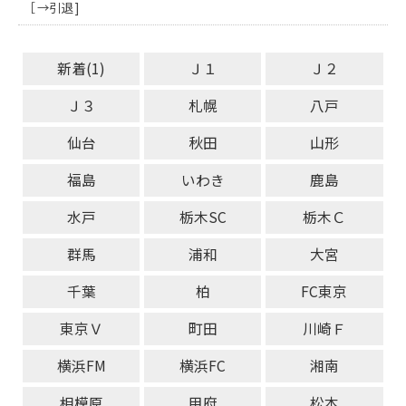
［ →引退 ]
新着(1)
Ｊ１
Ｊ２
Ｊ３
札幌
八戸
仙台
秋田
山形
福島
いわき
鹿島
水戸
栃木SC
栃木Ｃ
群馬
浦和
大宮
千葉
柏
FC東京
東京Ｖ
町田
川崎Ｆ
横浜FM
横浜FC
湘南
相模原
甲府
松本