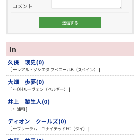
コメント
In
久保 瑛史(0)
［ ←レアル・ソシエダ フベニールB（スペイン） ]
大畑 歩夢(0)
［ ←OHルーヴェン（ベルギー） ]
井上 黎生人(0)
［ ←浦和 ]
ディオン クールズ(0)
［ ←ブリーラム ユナイテッドFC（タイ） ]