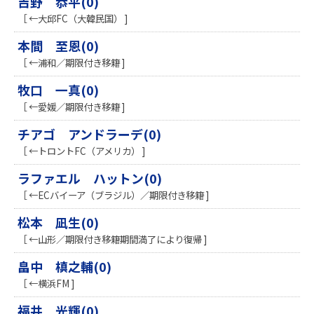
吉野 恭平(0)
［ ←大邱FC（大韓民国） ]
本間 至恩(0)
［ ←浦和／期限付き移籍 ]
牧口 一真(0)
［ ←愛媛／期限付き移籍 ]
チアゴ アンドラーデ(0)
［ ←トロントFC（アメリカ） ]
ラファエル ハットン(0)
［ ←ECバイーア（ブラジル）／期限付き移籍 ]
松本 凪生(0)
［ ←山形／期限付き移籍期間満了により復帰 ]
畠中 槙之輔(0)
［ ←横浜FM ]
福井 光輝(0)