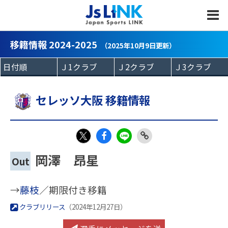
MENU
移籍情報 2024-2025
（2025年10月9日更新）
セレッソ大阪 移籍情報
Fac
LIN
Link
X
岡澤 昂星
Out
eb
E
Copy
oo
→
藤枝
／期限付き移籍
k
クラブリリース
（2024年12月27日）