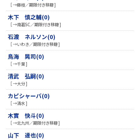
［ →藤枝／期限付き移籍 ]
木下 慎之輔(0)
［ →南葛SC／期限付き移籍 ]
石渡 ネルソン(0)
［ →いわき／期限付き移籍 ]
鳥海 晃司(0)
［ →千葉 ]
清武 弘嗣(0)
［ →大分 ]
カピシャーバ(0)
［ →清水 ]
木實 快斗(0)
［ →北九州／期限付き移籍 ]
山下 達也(0)