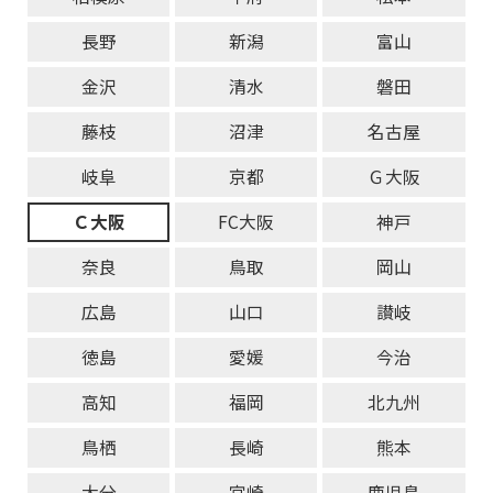
長野
新潟
富山
金沢
清水
磐田
藤枝
沼津
名古屋
岐阜
京都
Ｇ大阪
Ｃ大阪
FC大阪
神戸
奈良
鳥取
岡山
広島
山口
讃岐
徳島
愛媛
今治
高知
福岡
北九州
鳥栖
長崎
熊本
大分
宮崎
鹿児島