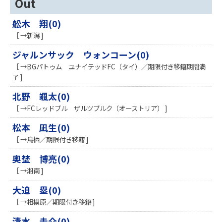
Out
舩木 翔(0)
［ →新潟 ]
ジャルンサック ウォンコーン(0)
［ →BGパトゥム ユナイテッドFC（タイ）／期限付き移籍期間満
了 ]
北野 颯太(0)
［ →FCレッドブル ザルツブルク（オーストリア） ]
松本 凪生(0)
［ →鳥栖／期限付き移籍 ]
奥埜 博亮(0)
［ →湘南 ]
大迫 塁(0)
［ →相模原／期限付き移籍 ]
清水 圭介(0)