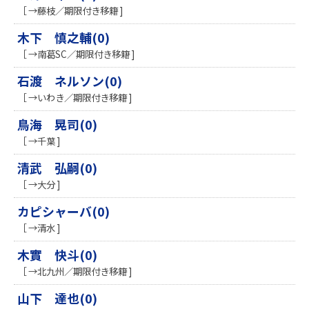
［ →藤枝／期限付き移籍 ]
木下 慎之輔(0)
［ →南葛SC／期限付き移籍 ]
石渡 ネルソン(0)
［ →いわき／期限付き移籍 ]
鳥海 晃司(0)
［ →千葉 ]
清武 弘嗣(0)
［ →大分 ]
カピシャーバ(0)
［ →清水 ]
木實 快斗(0)
［ →北九州／期限付き移籍 ]
山下 達也(0)