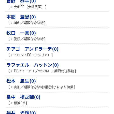
吉野 恭平(0)
［ ←大邱FC（大韓民国） ]
本間 至恩(0)
［ ←浦和／期限付き移籍 ]
牧口 一真(0)
［ ←愛媛／期限付き移籍 ]
チアゴ アンドラーデ(0)
［ ←トロントFC（アメリカ） ]
ラファエル ハットン(0)
［ ←ECバイーア（ブラジル）／期限付き移籍 ]
松本 凪生(0)
［ ←山形／期限付き移籍期間満了により復帰 ]
畠中 槙之輔(0)
［ ←横浜FM ]
福井 光輝(0)