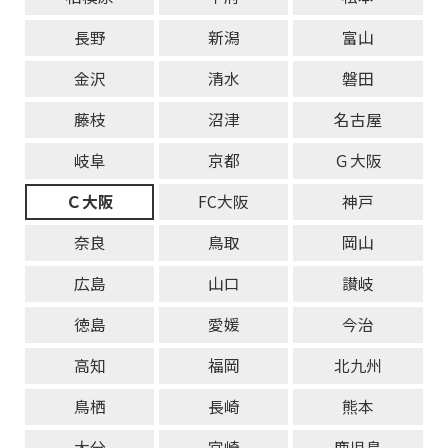
長野
新潟
富山
金沢
清水
磐田
藤枝
沼津
名古屋
岐阜
京都
Ｇ大阪
Ｃ大阪
FC大阪
神戸
奈良
鳥取
岡山
広島
山口
讃岐
徳島
愛媛
今治
高知
福岡
北九州
鳥栖
長崎
熊本
大分
宮崎
鹿児島