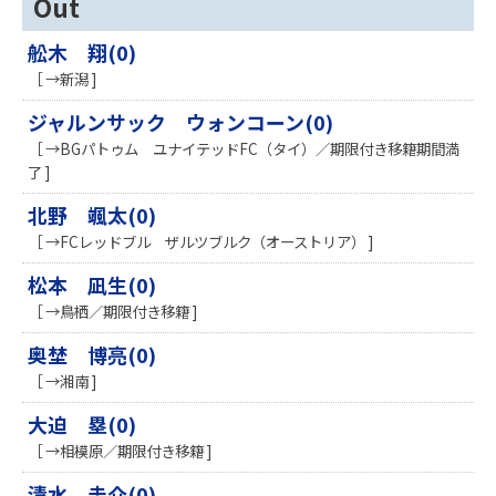
Out
舩木 翔(0)
［ →新潟 ]
ジャルンサック ウォンコーン(0)
［ →BGパトゥム ユナイテッドFC（タイ）／期限付き移籍期間満
了 ]
北野 颯太(0)
［ →FCレッドブル ザルツブルク（オーストリア） ]
松本 凪生(0)
［ →鳥栖／期限付き移籍 ]
奥埜 博亮(0)
［ →湘南 ]
大迫 塁(0)
［ →相模原／期限付き移籍 ]
清水 圭介(0)