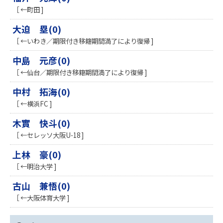
［ ←町田 ]
大迫 塁(0)
［ ←いわき／期限付き移籍期間満了により復帰 ]
中島 元彦(0)
［ ←仙台／期限付き移籍期間満了により復帰 ]
中村 拓海(0)
［ ←横浜FC ]
木實 快斗(0)
［ ←セレッソ大阪U-18 ]
上林 豪(0)
［ ←明治大学 ]
古山 兼悟(0)
［ ←大阪体育大学 ]