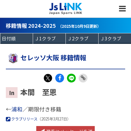
MENU
移籍情報 2024-2025
（2025年10月9日更新）
セレッソ大阪 移籍情報
Fac
LIN
Link
X
本間 至恩
In
eb
E
Copy
oo
←
浦和
／期限付き移籍
k
クラブリリース
（2025年3月27日）