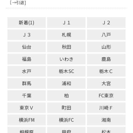
［ →引退 ]
新着(1)
Ｊ１
Ｊ２
Ｊ３
札幌
八戸
仙台
秋田
山形
福島
いわき
鹿島
水戸
栃木SC
栃木Ｃ
群馬
浦和
大宮
千葉
柏
FC東京
東京Ｖ
町田
川崎Ｆ
横浜FM
横浜FC
湘南
相模原
甲府
松本