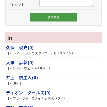
コメント
In
久保 瑛史(0)
［ ←レアル・ソシエダ フベニールB（スペイン） ]
大畑 歩夢(0)
［ ←OHルーヴェン（ベルギー） ]
井上 黎生人(0)
［ ←浦和 ]
ディオン クールズ(0)
［ ←ブリーラム ユナイテッドFC（タイ） ]