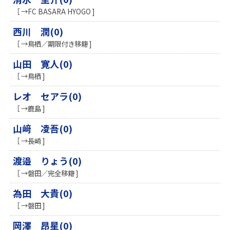
［ →FC BASARA HYOGO ]
西川 潤(0)
［ →鳥栖／期限付き移籍 ]
山田 寛人(0)
［ →鳥栖 ]
レオ セアラ(0)
［ →鹿島 ]
山﨑 凌吾(0)
［ →長崎 ]
渡邉 りょう(0)
［ →磐田／完全移籍 ]
為田 大貴(0)
［ →磐田 ]
岡澤 昂星(0)