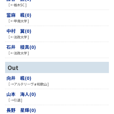
［ ←栃木SC ]
當麻 颯(0)
［ ←甲南大学 ]
中村 翼(0)
［ ←法政大学 ]
石井 稜真(0)
［ ←法政大学 ]
Out
向井 颯(0)
［ →アルテリーヴォ和歌山 ]
山本 海人(0)
［ →引退 ]
長野 星輝(0)