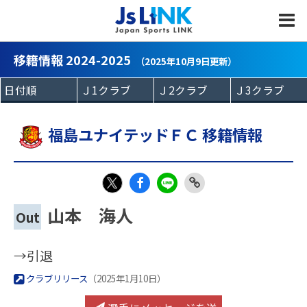
MENU
移籍情報 2024-2025
（2025年10月9日更新）
福島ユナイテッドＦＣ 移籍情報
Fac
LIN
Link
X
山本 海人
Out
eb
E
Copy
oo
→引退
k
クラブリリース
（2025年1月10日）