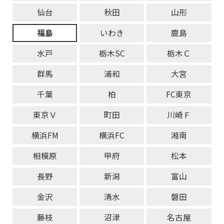
仙台
秋田
山形
福島
いわき
鹿島
水戸
栃木SC
栃木Ｃ
群馬
浦和
大宮
千葉
柏
FC東京
東京Ｖ
町田
川崎Ｆ
横浜FM
横浜FC
湘南
相模原
甲府
松本
長野
新潟
富山
金沢
清水
磐田
藤枝
沼津
名古屋