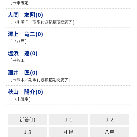
［ →未確定 ]
大関 友翔(0)
［ →川崎Ｆ／期限付き移籍期間満了 ]
澤上 竜二(0)
［ →八戸 ]
塩浜 遼(0)
［ →熊本 ]
酒井 匠(0)
［ →熊本／期限付き移籍期間満了 ]
秋山 陽介(0)
［ →未確定 ]
新着(1)
Ｊ１
Ｊ２
Ｊ３
札幌
八戸