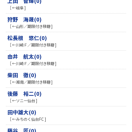
上田 智輝(0)
［ ←岐阜 ]
狩野 海晟(0)
［ ←山形／期限付き移籍 ]
松長根 悠仁(0)
［ ←川崎Ｆ／期限付き移籍 ]
由井 航太(0)
［ ←川崎Ｆ／期限付き移籍 ]
柴田 徹(0)
［ ←湘南／期限付き移籍 ]
後藤 裕二(0)
［ ←ソニー仙台 ]
田中雄大(0)
［ ←みちのく仙台FC ]
藤谷 匠(0)