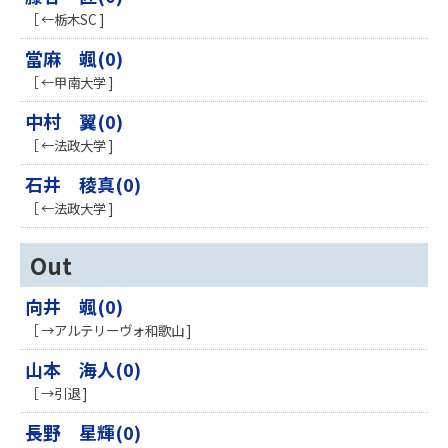
［ ←栃木SC ]
當麻 颯(0)
［ ←甲南大学 ]
中村 翼(0)
［ ←法政大学 ]
石井 稜真(0)
［ ←法政大学 ]
Out
向井 颯(0)
［ →アルテリーヴォ和歌山 ]
山本 海人(0)
［ →引退 ]
長野 星輝(0)