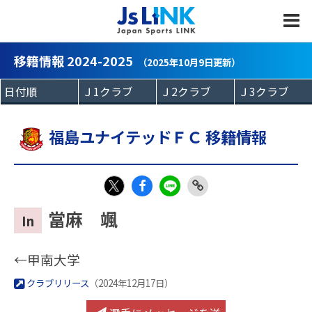
MENU
移籍情報 2024-2025
（2025年10月9日更新）
福島ユナイテッドＦＣ 移籍情報
Fac
LIN
Link
X
當麻 颯
In
eb
E
Copy
oo
←甲南大学
k
クラブリリース
（2024年12月17日）