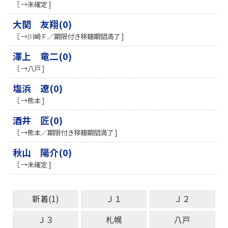
［ →未確定 ]
大関 友翔(0)
［ →川崎Ｆ／期限付き移籍期間満了 ]
澤上 竜二(0)
［ →八戸 ]
塩浜 遼(0)
［ →熊本 ]
酒井 匠(0)
［ →熊本／期限付き移籍期間満了 ]
秋山 陽介(0)
［ →未確定 ]
新着(1)
Ｊ１
Ｊ２
Ｊ３
札幌
八戸