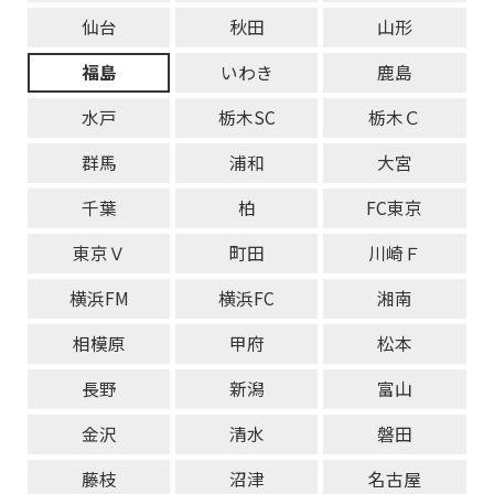
仙台
秋田
山形
福島
いわき
鹿島
水戸
栃木SC
栃木Ｃ
群馬
浦和
大宮
千葉
柏
FC東京
東京Ｖ
町田
川崎Ｆ
横浜FM
横浜FC
湘南
相模原
甲府
松本
長野
新潟
富山
金沢
清水
磐田
藤枝
沼津
名古屋