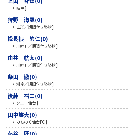
上田 智輝(0)
［ ←岐阜 ]
狩野 海晟(0)
［ ←山形／期限付き移籍 ]
松長根 悠仁(0)
［ ←川崎Ｆ／期限付き移籍 ]
由井 航太(0)
［ ←川崎Ｆ／期限付き移籍 ]
柴田 徹(0)
［ ←湘南／期限付き移籍 ]
後藤 裕二(0)
［ ←ソニー仙台 ]
田中雄大(0)
［ ←みちのく仙台FC ]
藤谷 匠(0)