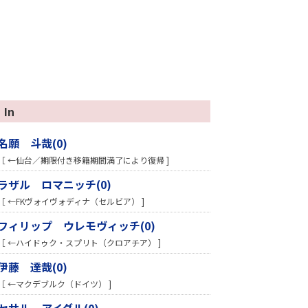
In
名願 斗哉(0)
［ ←仙台／期限付き移籍期間満了により復帰 ]
ラザル ロマニッチ(0)
［ ←FKヴォイヴォディナ（セルビア） ]
フィリップ ウレモヴィッチ(0)
［ ←ハイドゥク・スプリト（クロアチア） ]
伊藤 達哉(0)
［ ←マクデブルク（ドイツ） ]
セサル アイダル(0)