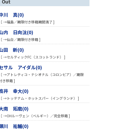
Out
中川 真(0)
［ →福島／期限付き移籍期間満了 ]
山内 日向汰(0)
［ →仙台／期限付き移籍 ]
山田 新(0)
［ →セルティックFC（スコットランド） ]
セサル アイダル(0)
［ →アトレティコ・ナシオナル（コロンビア）／期限
付き移籍 ]
高井 幸大(0)
［ →トッテナム・ホットスパー（イングランド） ]
大南 拓磨(0)
［ →OHルーヴェン（ベルギー）／完全移籍 ]
瀬川 祐輔(0)