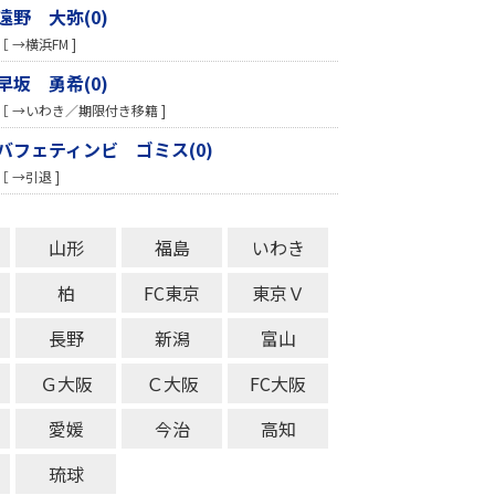
遠野 大弥(0)
［ →横浜FM ]
早坂 勇希(0)
［ →いわき／期限付き移籍 ]
バフェティンビ ゴミス(0)
［ →引退 ]
山形
福島
いわき
柏
FC東京
東京Ｖ
長野
新潟
富山
Ｇ大阪
Ｃ大阪
FC大阪
愛媛
今治
高知
琉球