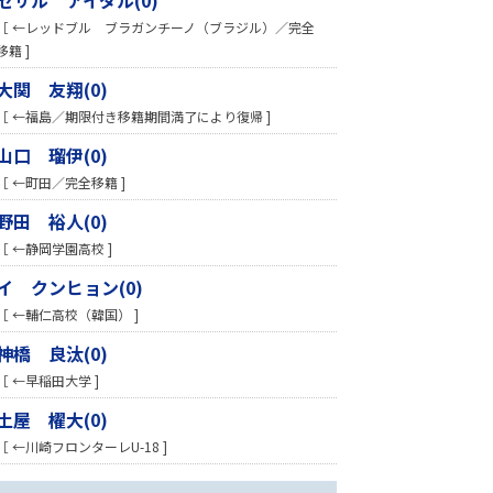
［ ←レッドブル ブラガンチーノ（ブラジル）／完全
移籍 ]
大関 友翔(0)
［ ←福島／期限付き移籍期間満了により復帰 ]
山口 瑠伊(0)
［ ←町田／完全移籍 ]
野田 裕人(0)
［ ←静岡学園高校 ]
イ クンヒョン(0)
［ ←輔仁高校（韓国） ]
神橋 良汰(0)
［ ←早稲田大学 ]
土屋 櫂大(0)
［ ←川崎フロンターレU-18 ]