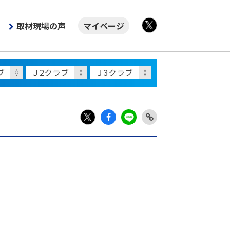
取材現場の声
マイページ
X
Fac
LIN
Link
X
ebo
E
Copy
ok