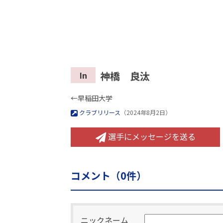
神橋 良汰
In
←早稲田大学
クラブリリース
（2024年8月2日）
選手にメッセージを送る
コメント（
0
件）
ニックネーム