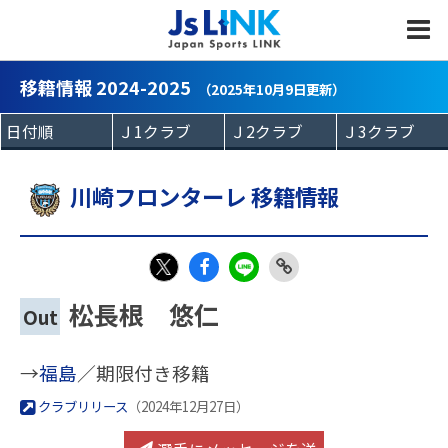
MENU
移籍情報 2024-2025
（2025年10月9日更新）
川崎フロンターレ 移籍情報
Fac
LIN
Link
X
松長根 悠仁
Out
eb
E
Copy
oo
→
福島
／期限付き移籍
k
クラブリリース
（2024年12月27日）