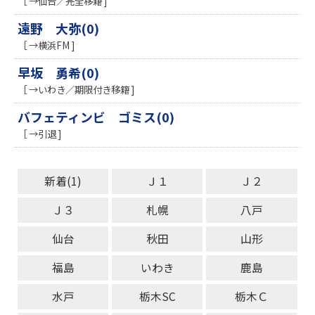
［ →仙台／完全移籍 ]
遠野 大弥(0)
［ →横浜FM ]
早坂 勇希(0)
［ →いわき／期限付き移籍 ]
バフェティンビ ゴミス(0)
［ →引退 ]
新着(1)
Ｊ１
Ｊ２
Ｊ３
札幌
八戸
仙台
秋田
山形
福島
いわき
鹿島
水戸
栃木SC
栃木Ｃ