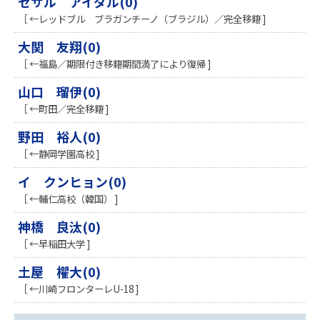
セサル アイダル(0)
［ ←レッドブル ブラガンチーノ（ブラジル）／完全移籍 ]
大関 友翔(0)
［ ←福島／期限付き移籍期間満了により復帰 ]
山口 瑠伊(0)
［ ←町田／完全移籍 ]
野田 裕人(0)
［ ←静岡学園高校 ]
イ クンヒョン(0)
［ ←輔仁高校（韓国） ]
神橋 良汰(0)
［ ←早稲田大学 ]
土屋 櫂大(0)
［ ←川崎フロンターレU-18 ]