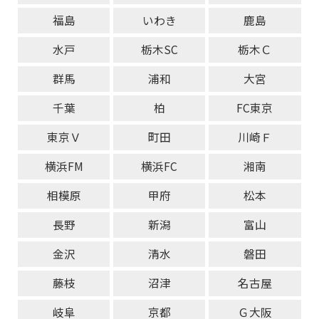
福島
いわき
鹿島
水戸
栃木SC
栃木Ｃ
群馬
浦和
大宮
千葉
柏
FC東京
東京Ｖ
町田
川崎Ｆ
横浜FM
横浜FC
湘南
相模原
甲府
松本
長野
新潟
富山
金沢
清水
磐田
藤枝
沼津
名古屋
岐阜
京都
Ｇ大阪