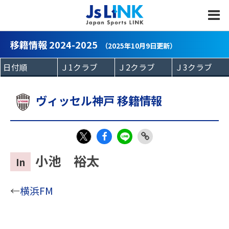
MENU
移籍情報 2024-2025
（2025年10月9日更新）
ヴィッセル神戸 移籍情報
Fac
LIN
Link
X
小池 裕太
In
eb
E
Copy
oo
←
横浜FM
k