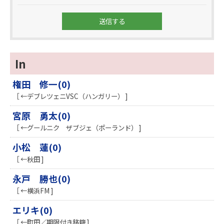
In
権田 修一(0)
［ ←デブレツェニVSC（ハンガリー） ]
宮原 勇太(0)
［ ←グールニク ザブジェ（ポーランド） ]
小松 蓮(0)
［ ←秋田 ]
永戸 勝也(0)
［ ←横浜FM ]
エリキ(0)
［ ←町田／期限付き移籍 ]