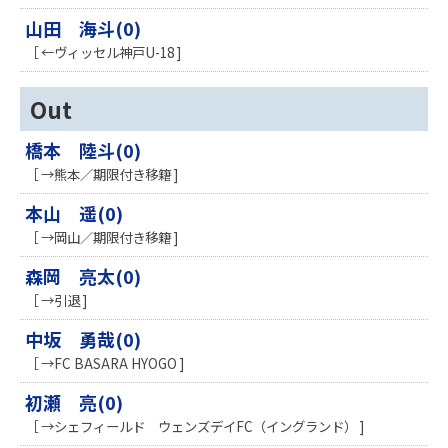
山田 海斗(0)
［ ←ヴィッセル神戸U-18 ]
Out
橋本 陸斗(0)
［ →熊本／期限付き移籍 ]
本山 遥(0)
［ →岡山／期限付き移籍 ]
森岡 亮太(0)
［ →引退 ]
中坂 勇哉(0)
［ →FC BASARA HYOGO ]
初瀬 亮(0)
［ →シェフィールド ウェンズデイFC（イングランド） ]