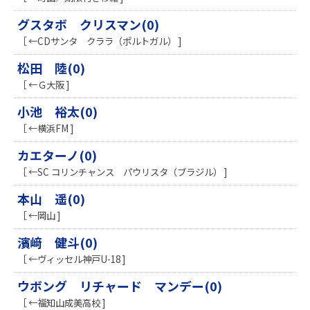
グスタボ クリスマン(0)
［ ←CDサンタ クララ（ポルトガル） ]
松田 陸(0)
［ ←Ｇ大阪 ]
小池 裕太(0)
［ ←横浜FM ]
カエターノ(0)
［ ←SC コリンチャンス パウリスタ（ブラジル） ]
本山 遥(0)
［ ←岡山 ]
濱﨑 健斗(0)
［ ←ヴィッセル神戸U-18 ]
ウボング リチャード マンデー(0)
［ ←福知山成美高校 ]