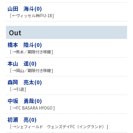
山田 海斗(0)
［ ←ヴィッセル神戸U-18 ]
Out
橋本 陸斗(0)
［ →熊本／期限付き移籍 ]
本山 遥(0)
［ →岡山／期限付き移籍 ]
森岡 亮太(0)
［ →引退 ]
中坂 勇哉(0)
［ →FC BASARA HYOGO ]
初瀬 亮(0)
［ →シェフィールド ウェンズデイFC（イングランド） ]