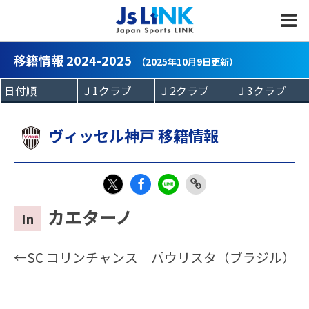
MENU
移籍情報 2024-2025
（2025年10月9日更新）
ヴィッセル神戸 移籍情報
Fac
LIN
Link
X
カエターノ
In
eb
E
Copy
oo
←SC コリンチャンス パウリスタ（ブラジル）
k