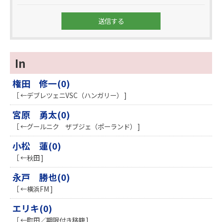
In
権田 修一(0)
［ ←デブレツェニVSC（ハンガリー） ]
宮原 勇太(0)
［ ←グールニク ザブジェ（ポーランド） ]
小松 蓮(0)
［ ←秋田 ]
永戸 勝也(0)
［ ←横浜FM ]
エリキ(0)
［ ←町田／期限付き移籍 ]