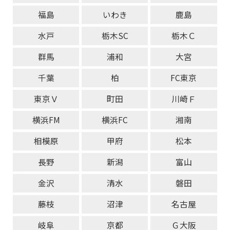
福島
いわき
鹿島
水戸
栃木SC
栃木Ｃ
群馬
浦和
大宮
千葉
柏
FC東京
東京Ｖ
町田
川崎Ｆ
横浜FM
横浜FC
湘南
相模原
甲府
松本
長野
新潟
富山
金沢
清水
磐田
藤枝
沼津
名古屋
岐阜
京都
Ｇ大阪