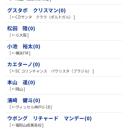
グスタボ クリスマン(0)
［ ←CDサンタ クララ（ポルトガル） ]
松田 陸(0)
［ ←Ｇ大阪 ]
小池 裕太(0)
［ ←横浜FM ]
カエターノ(0)
［ ←SC コリンチャンス パウリスタ（ブラジル） ]
本山 遥(0)
［ ←岡山 ]
濱﨑 健斗(0)
［ ←ヴィッセル神戸U-18 ]
ウボング リチャード マンデー(0)
［ ←福知山成美高校 ]