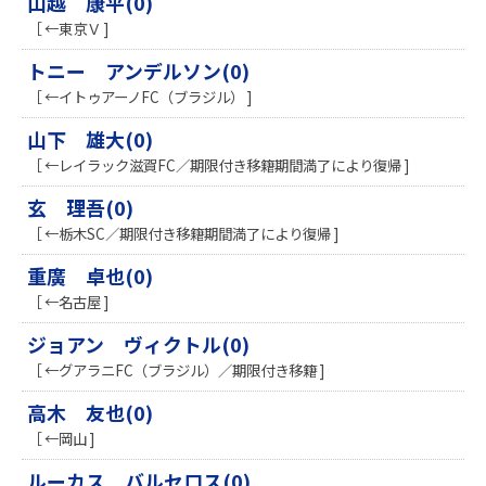
山越 康平(0)
［ ←東京Ｖ ]
トニー アンデルソン(0)
［ ←イトゥアーノFC（ブラジル） ]
山下 雄大(0)
［ ←レイラック滋賀FC／期限付き移籍期間満了により復帰 ]
玄 理吾(0)
［ ←栃木SC／期限付き移籍期間満了により復帰 ]
重廣 卓也(0)
［ ←名古屋 ]
ジョアン ヴィクトル(0)
［ ←グアラニFC（ブラジル）／期限付き移籍 ]
高木 友也(0)
［ ←岡山 ]
ルーカス バルセロス(0)