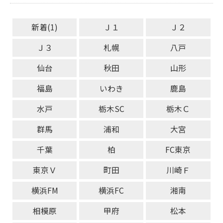
新着(1)
Ｊ１
Ｊ２
Ｊ３
札幌
八戸
仙台
秋田
山形
福島
いわき
鹿島
水戸
栃木SC
栃木Ｃ
群馬
浦和
大宮
千葉
柏
FC東京
東京Ｖ
町田
川崎Ｆ
横浜FM
横浜FC
湘南
相模原
甲府
松本