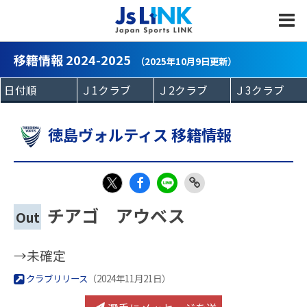
MENU
移籍情報 2024-2025
（2025年10月9日更新）
徳島ヴォルティス 移籍情報
Fac
LIN
Link
X
チアゴ アウベス
Out
eb
E
Copy
oo
→未確定
k
クラブリリース
（2024年11月21日）