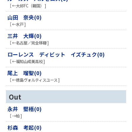
［ ←大邱FC（韓国） ]
山田 奈央(0)
［ ←水戸 ]
三井 大輝(0)
［ ←名古屋／完全移籍 ]
ローレンス ディビット イズチュク(0)
［ ←福知山成美高校 ]
尾上 瑠聖(0)
［ ←徳島ヴォルティスユース ]
Out
永井 堅梧(0)
［ →柏 ]
杉森 考起(0)