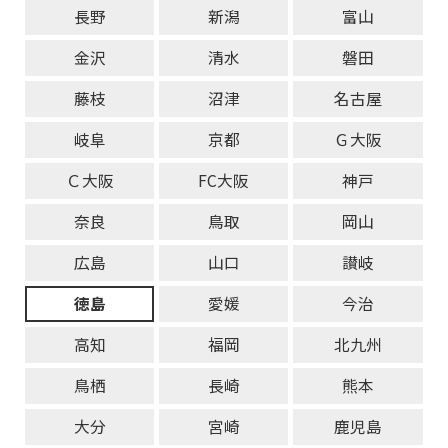
長野
新潟
富山
金沢
清水
磐田
藤枝
沼津
名古屋
岐阜
京都
Ｇ大阪
Ｃ大阪
FC大阪
神戸
奈良
鳥取
岡山
広島
山口
讃岐
徳島
愛媛
今治
高知
福岡
北九州
鳥栖
長崎
熊本
大分
宮崎
鹿児島