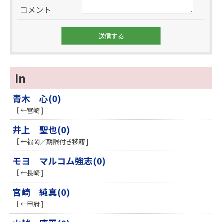
コメント
In
青木 心(0)
［ ←宮崎 ]
井上 聖也(0)
［ ←福岡／期限付き移籍 ]
モヨ マルコム強志(0)
［ ←長崎 ]
宮崎 純真(0)
［ ←甲府 ]