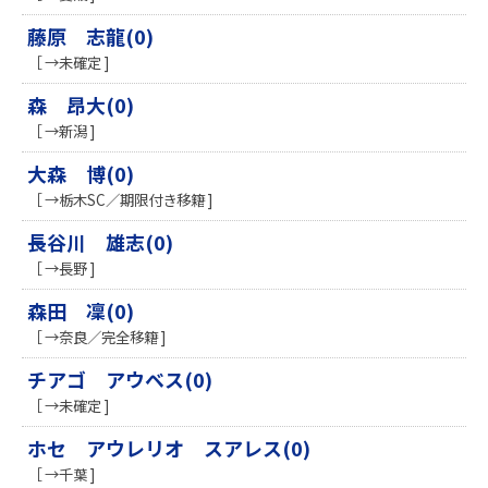
藤原 志龍(0)
［ →未確定 ]
森 昂大(0)
［ →新潟 ]
大森 博(0)
［ →栃木SC／期限付き移籍 ]
長谷川 雄志(0)
［ →長野 ]
森田 凜(0)
［ →奈良／完全移籍 ]
チアゴ アウベス(0)
［ →未確定 ]
ホセ アウレリオ スアレス(0)
［ →千葉 ]