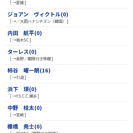
［ →愛媛 ]
ジョアン ヴィクトル(0)
［ →／大田ハナシチズン（韓国） ]
内田 航平(0)
［ →栃木SC ]
ターレス(0)
［ →長野／期限付き移籍 ]
柿谷 曜一朗(16)
［ →引退 ]
浜下 瑛(0)
［ →Y.S.C.C.横浜 ]
中野 桂太(0)
［ →宮崎 ]
棚橋 尭士(0)