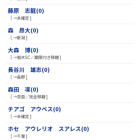
藤原 志龍(0)
［ →未確定 ]
森 昂大(0)
［ →新潟 ]
大森 博(0)
［ →栃木SC／期限付き移籍 ]
長谷川 雄志(0)
［ →長野 ]
森田 凜(0)
［ →奈良／完全移籍 ]
チアゴ アウベス(0)
［ →未確定 ]
ホセ アウレリオ スアレス(0)
［ →千葉 ]