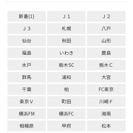
新着(1)
Ｊ１
Ｊ２
Ｊ３
札幌
八戸
仙台
秋田
山形
福島
いわき
鹿島
水戸
栃木SC
栃木Ｃ
群馬
浦和
大宮
千葉
柏
FC東京
東京Ｖ
町田
川崎Ｆ
横浜FM
横浜FC
湘南
相模原
甲府
松本