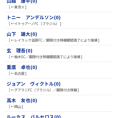
山越 康平(0)
［ ←東京Ｖ ]
トニー アンデルソン(0)
［ ←イトゥアーノFC（ブラジル） ]
山下 雄大(0)
［ ←レイラック滋賀FC／期限付き移籍期間満了により復帰 ]
玄 理吾(0)
［ ←栃木SC／期限付き移籍期間満了により復帰 ]
重廣 卓也(0)
［ ←名古屋 ]
ジョアン ヴィクトル(0)
［ ←グアラニFC（ブラジル）／期限付き移籍 ]
高木 友也(0)
［ ←岡山 ]
ルーカス バルセロス(0)