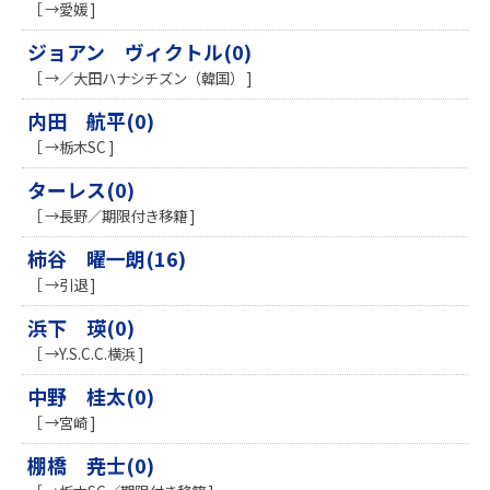
［ →愛媛 ]
ジョアン ヴィクトル(0)
［ →／大田ハナシチズン（韓国） ]
内田 航平(0)
［ →栃木SC ]
ターレス(0)
［ →長野／期限付き移籍 ]
柿谷 曜一朗(16)
［ →引退 ]
浜下 瑛(0)
［ →Y.S.C.C.横浜 ]
中野 桂太(0)
［ →宮崎 ]
棚橋 尭士(0)