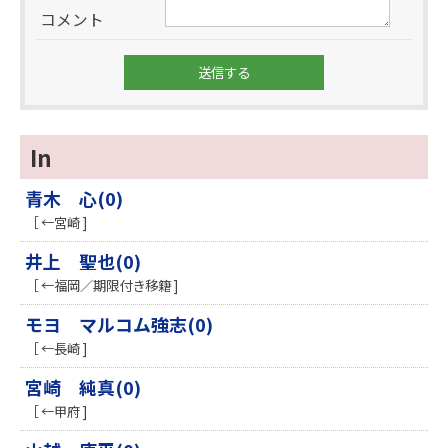
コメント
In
青木 心(0)
［ ←宮崎 ]
井上 聖也(0)
［ ←福岡／期限付き移籍 ]
モヨ マルコム強志(0)
［ ←長崎 ]
宮崎 純真(0)
［ ←甲府 ]