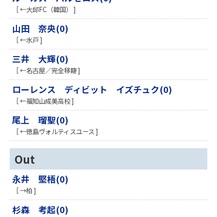
［ ←大邱FC（韓国） ]
山田 奈央(0)
［ ←水戸 ]
三井 大輝(0)
［ ←名古屋／完全移籍 ]
ローレンス ディビット イズチュク(0)
［ ←福知山成美高校 ]
尾上 瑠聖(0)
［ ←徳島ヴォルティスユース ]
Out
永井 堅梧(0)
［ →柏 ]
杉森 考起(0)