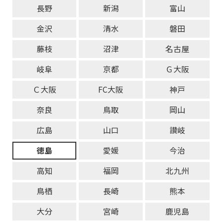
長野
新潟
富山
金沢
清水
磐田
藤枝
沼津
名古屋
岐阜
京都
Ｇ大阪
Ｃ大阪
FC大阪
神戸
奈良
鳥取
岡山
広島
山口
讃岐
徳島
愛媛
今治
高知
福岡
北九州
鳥栖
長崎
熊本
大分
宮崎
鹿児島