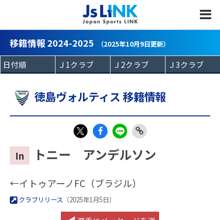
MENU
移籍情報 2024-2025
（2025年10月9日更新）
徳島ヴォルティス 移籍情報
Fac
LIN
Link
X
トニー アンデルソン
In
eb
E
Copy
oo
←イトゥアーノFC（ブラジル）
k
クラブリリース
（2025年1月5日）