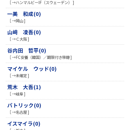
［ →ハンマルビーIF（スウェーデン） ]
一美 和成(0)
［ →岡山 ]
山﨑 凌吾(0)
［ →Ｃ大阪 ]
谷内田 哲平(0)
［ →FC安養（韓国）／期限付き移籍 ]
マイケル ウッド(0)
［ →未確定 ]
荒木 大吾(1)
［ →岐阜 ]
パトリック(0)
［ →名古屋 ]
イスマイラ(0)