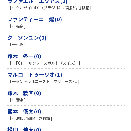
ラファエル エリアス(0)
［ ←クルゼイロEC（ブラジル）／期限付き移籍 ]
ファンティーニ 燦(0)
［ ←福島 ]
ク ソンユン(0)
［ ←札幌 ]
鈴木 冬一(0)
［ ←FCローザンヌ スポルト（スイス） ]
マルコ トゥーリオ(1)
［ ←セントラルコースト マリナーズFC ]
鈴木 義宜(0)
［ ←清水 ]
宮本 優太(0)
［ ←浦和／期限付き移籍 ]
松田 佳大(0)