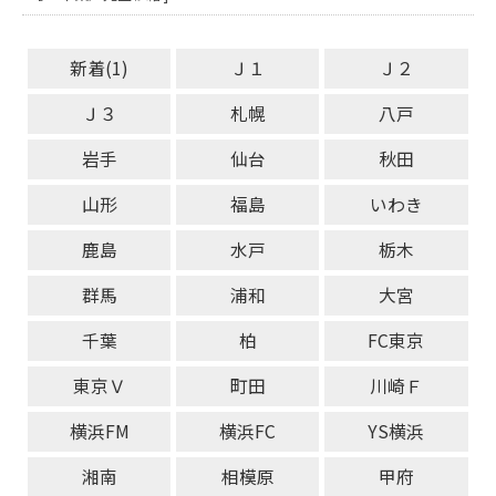
新着(1)
Ｊ１
Ｊ２
Ｊ３
札幌
八戸
岩手
仙台
秋田
山形
福島
いわき
鹿島
水戸
栃木
群馬
浦和
大宮
千葉
柏
FC東京
東京Ｖ
町田
川崎Ｆ
横浜FM
横浜FC
YS横浜
湘南
相模原
甲府