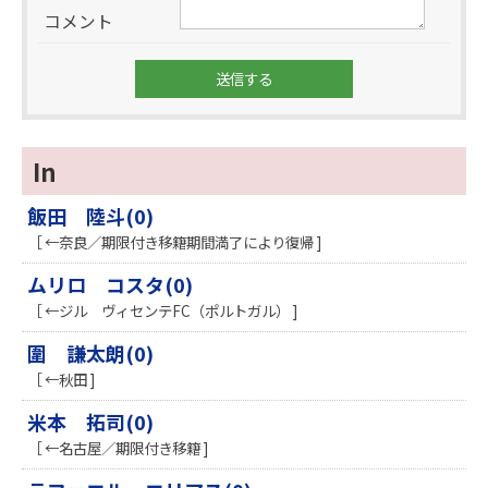
コメント
In
飯田 陸斗(0)
［ ←奈良／期限付き移籍期間満了により復帰 ]
ムリロ コスタ(0)
［ ←ジル ヴィセンテFC（ポルトガル） ]
圍 謙太朗(0)
［ ←秋田 ]
米本 拓司(0)
［ ←名古屋／期限付き移籍 ]