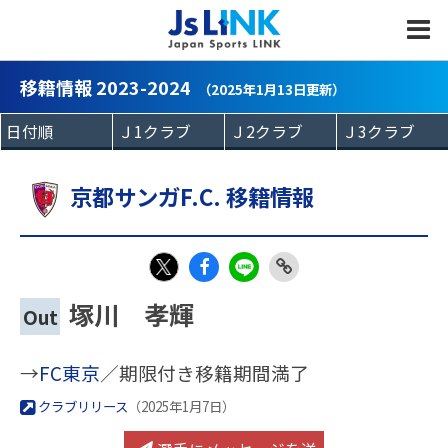
MENU
移籍情報 2023-2024
（2025年1月13日更新）
京都サンガF.C. 移籍情報
Fac
LIN
Link
X
塚川 孝輝
Out
eb
E
Copy
oo
→
FC東京
／期限付き移籍期間満了
k
クラブリリース
（2025年1月7日）