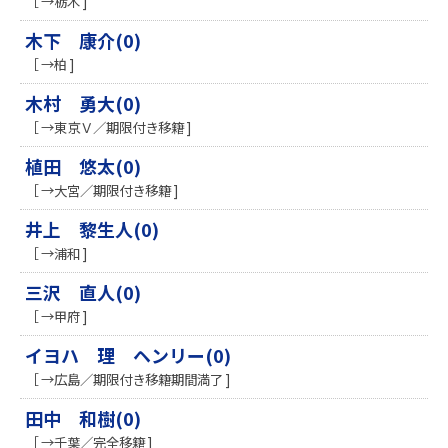
［ →栃木 ]
木下 康介(0)
［ →柏 ]
木村 勇大(0)
［ →東京Ｖ／期限付き移籍 ]
植田 悠太(0)
［ →大宮／期限付き移籍 ]
井上 黎生人(0)
［ →浦和 ]
三沢 直人(0)
［ →甲府 ]
イヨハ 理 ヘンリー(0)
［ →広島／期限付き移籍期間満了 ]
田中 和樹(0)
［ →千葉／完全移籍 ]