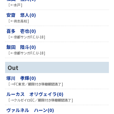
［ ←水戸 ]
安齋 悠人(0)
［ ←尚志高校 ]
喜多 壱也(0)
［ ←京都サンガF.C.U-18 ]
飯田 陸斗(0)
［ ←京都サンガF.C.U-18 ]
Out
塚川 孝輝(0)
［ →FC東京／期限付き移籍期間満了 ]
ルーカス オリヴェイラ(0)
［ →クルゼイロEC／期限付き移籍期間満了 ]
ヴァルネル ハーン(0)