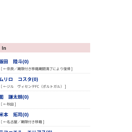
In
飯田 陸斗(0)
［ ←奈良／期限付き移籍期間満了により復帰 ]
ムリロ コスタ(0)
［ ←ジル ヴィセンテFC（ポルトガル） ]
圍 謙太朗(0)
［ ←秋田 ]
米本 拓司(0)
［ ←名古屋／期限付き移籍 ]
ラファエル エリアス(0)