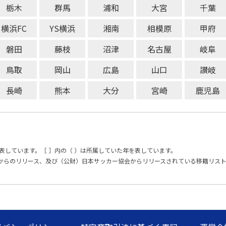
栃木
群馬
浦和
大宮
千葉
横浜FC
YS横浜
湘南
相模原
甲府
磐田
藤枝
沼津
名古屋
岐阜
鳥取
岡山
広島
山口
讃岐
長崎
熊本
大分
宮崎
鹿児島
表しています。［ ］内の（ ）は所属していた年を表しています。
からのリリース、及び（公財）日本サッカー協会からリリースされている移籍リス