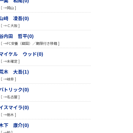
一美 和成(0)
［ →岡山 ]
山﨑 凌吾(0)
［ →Ｃ大阪 ]
谷内田 哲平(0)
［ →FC安養（韓国）／期限付き移籍 ]
マイケル ウッド(0)
［ →未確定 ]
荒木 大吾(1)
［ →岐阜 ]
パトリック(0)
［ →名古屋 ]
イスマイラ(0)
［ →栃木 ]
木下 康介(0)
［ →柏 ]