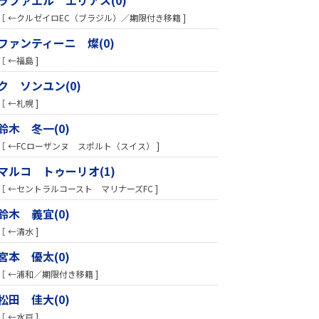
［ ←クルゼイロEC（ブラジル）／期限付き移籍 ]
ファンティーニ 燦(0)
［ ←福島 ]
ク ソンユン(0)
［ ←札幌 ]
鈴木 冬一(0)
［ ←FCローザンヌ スポルト（スイス） ]
マルコ トゥーリオ(1)
［ ←セントラルコースト マリナーズFC ]
鈴木 義宜(0)
［ ←清水 ]
宮本 優太(0)
［ ←浦和／期限付き移籍 ]
松田 佳大(0)
［ ←水戸 ]