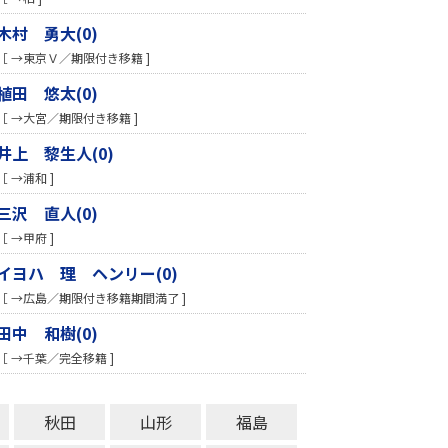
木村 勇大(0)
［ →東京Ｖ／期限付き移籍 ]
植田 悠太(0)
［ →大宮／期限付き移籍 ]
井上 黎生人(0)
［ →浦和 ]
三沢 直人(0)
［ →甲府 ]
イヨハ 理 ヘンリー(0)
［ →広島／期限付き移籍期間満了 ]
田中 和樹(0)
［ →千葉／完全移籍 ]
秋田
山形
福島