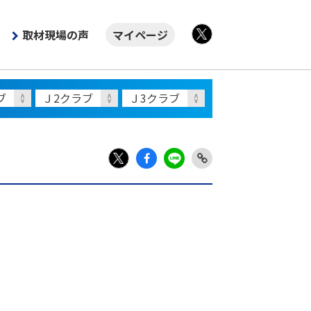
取材現場の声
マイページ
X
Fac
LIN
Link
X
ebo
E
Copy
ok