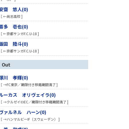
安齋 悠人(0)
［ ←尚志高校 ]
喜多 壱也(0)
［ ←京都サンガF.C.U-18 ]
飯田 陸斗(0)
［ ←京都サンガF.C.U-18 ]
Out
塚川 孝輝(0)
［ →FC東京／期限付き移籍期間満了 ]
ルーカス オリヴェイラ(0)
［ →クルゼイロEC／期限付き移籍期間満了 ]
ヴァルネル ハーン(0)
［ →ハンマルビーIF（スウェーデン） ]