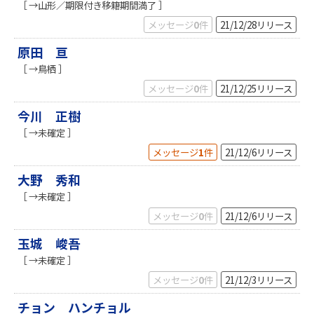
［ →山形／期限付き移籍期間満了 ］
メッセージ
0
件
21/12/28
リリース
原田 亘
［ →鳥栖 ］
メッセージ
0
件
21/12/25
リリース
今川 正樹
［ →未確定 ］
メッセージ
1
件
21/12/6
リリース
大野 秀和
［ →未確定 ］
メッセージ
0
件
21/12/6
リリース
玉城 峻吾
［ →未確定 ］
メッセージ
0
件
21/12/3
リリース
チョン ハンチョル