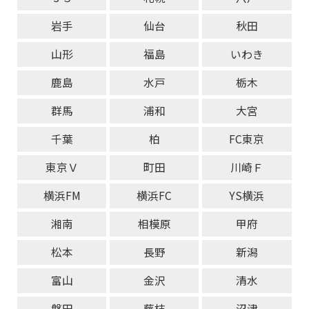
岩手
仙台
秋田
山形
福島
いわき
鹿島
水戸
栃木
群馬
浦和
大宮
千葉
柏
FC東京
東京Ｖ
町田
川崎Ｆ
横浜FM
横浜FC
YS横浜
湘南
相模原
甲府
松本
長野
新潟
富山
金沢
清水
磐田
藤枝
沼津