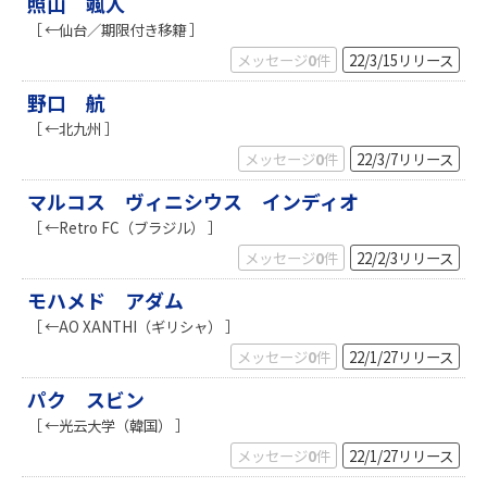
照山 颯人
［ ←仙台／期限付き移籍 ］
メッセージ
0
件
22/3/15
リリース
野口 航
［ ←北九州 ］
メッセージ
0
件
22/3/7
リリース
マルコス ヴィニシウス インディオ
［ ←Retro FC（ブラジル） ］
メッセージ
0
件
22/2/3
リリース
モハメド アダム
［ ←AO XANTHI（ギリシャ） ］
メッセージ
0
件
22/1/27
リリース
パク スビン
［ ←光云大学（韓国） ］
メッセージ
0
件
22/1/27
リリース