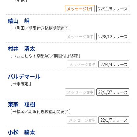
メッセージ
1
件
22/11/8
リリース
晴山 岬
［ →町田／期限付き移籍期間満了 ］
メッセージ
0
件
22/8/12
リリース
村井 清太
［ →おこしやす京都AC／期限付き移籍 ］
メッセージ
0
件
22/4/4
リリース
バルデマール
［ →未確定 ］
メッセージ
0
件
22/1/27
リリース
東家 聡樹
［ →福岡／期限付き移籍期間満了 ］
メッセージ
0
件
22/1/7
リリース
小松 駿太