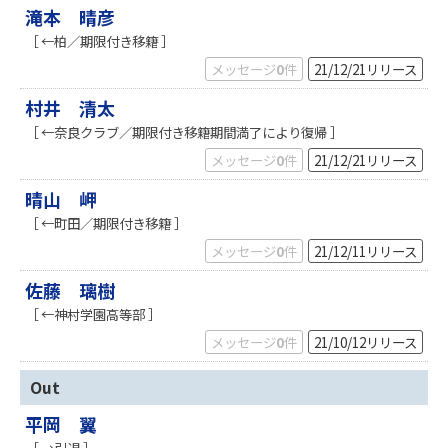
滝本 晴彦
［ ←柏／期限付き移籍 ］
メッセージ
0
件
21/12/21
リリース
村井 清太
［ ←奈良クラブ／期限付き移籍期間満了により復帰 ］
メッセージ
0
件
21/12/21
リリース
晴山 岬
［ ←町田／期限付き移籍 ］
メッセージ
0
件
21/12/11
リリース
佐藤 璃樹
［ ←神村学園高等部 ］
メッセージ
0
件
21/10/12
リリース
Out
平岡 翼
［ →引退 ］