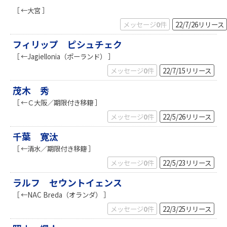
［ ←大宮 ］
メッセージ
0
件
22/7/26
リリース
フィリップ ピシュチェク
［ ←Jagiellonia（ポーランド） ］
メッセージ
0
件
22/7/15
リリース
茂木 秀
［ ←Ｃ大阪／期限付き移籍 ］
メッセージ
0
件
22/5/26
リリース
千葉 寛汰
［ ←清水／期限付き移籍 ］
メッセージ
0
件
22/5/23
リリース
ラルフ セウントイェンス
［ ←NAC Breda（オランダ） ］
メッセージ
0
件
22/3/25
リリース