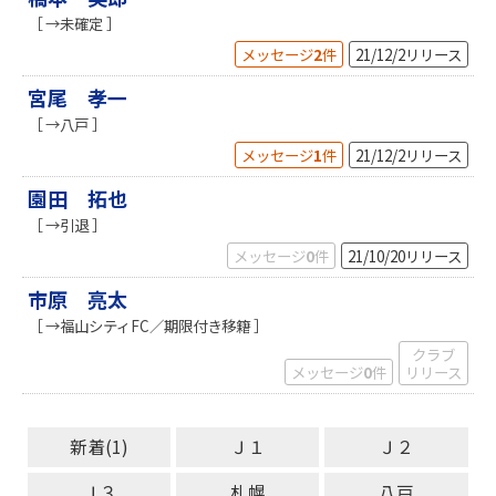
［ →未確定 ］
メッセージ
2
件
21/12/2
リリース
宮尾 孝一
［ →八戸 ］
メッセージ
1
件
21/12/2
リリース
園田 拓也
［ →引退 ］
メッセージ
0
件
21/10/20
リリース
市原 亮太
［ →福山シティFC／期限付き移籍 ］
クラブ
メッセージ
0
件
リリース
新着(1)
Ｊ１
Ｊ２
Ｊ３
札幌
八戸