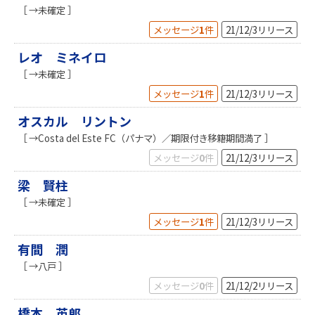
［ →未確定 ］
メッセージ
1
件
21/12/3
リリース
レオ ミネイロ
［ →未確定 ］
メッセージ
1
件
21/12/3
リリース
オスカル リントン
［ →Costa del Este FC（パナマ）／期限付き移籍期間満了 ］
メッセージ
0
件
21/12/3
リリース
梁 賢柱
［ →未確定 ］
メッセージ
1
件
21/12/3
リリース
有間 潤
［ →八戸 ］
メッセージ
0
件
21/12/2
リリース
橋本 英郎