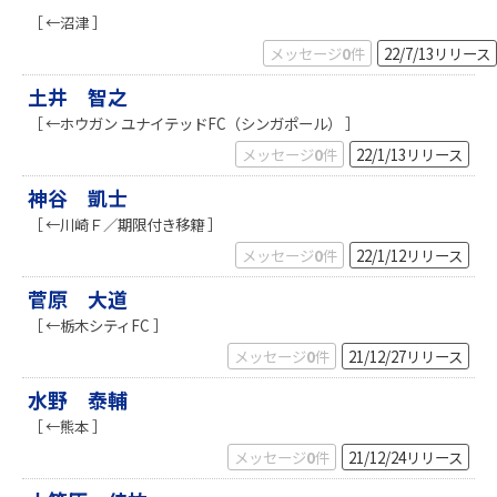
［ ←沼津 ］
メッセージ
0
件
22/7/13
リリース
土井 智之
［ ←ホウガン ユナイテッドFC（シンガポール） ］
メッセージ
0
件
22/1/13
リリース
神谷 凱士
［ ←川崎Ｆ／期限付き移籍 ］
メッセージ
0
件
22/1/12
リリース
菅原 大道
［ ←栃木シティFC ］
メッセージ
0
件
21/12/27
リリース
水野 泰輔
［ ←熊本 ］
メッセージ
0
件
21/12/24
リリース