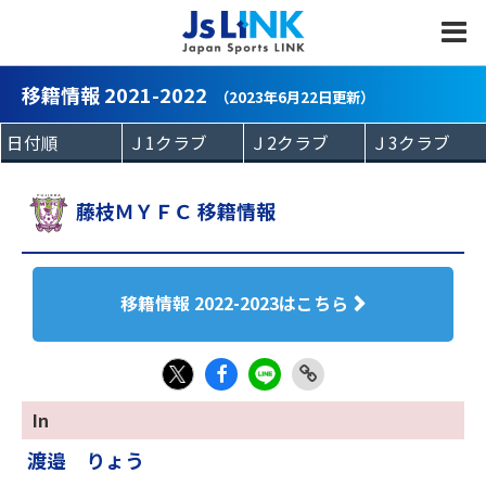
MENU
移籍情報 2021-2022
（2023年6月22日更新）
藤枝ＭＹＦＣ 移籍情報
移籍情報 2022-2023はこちら
Fac
LIN
Link
X
In
eb
E
Copy
渡邉 りょう
oo