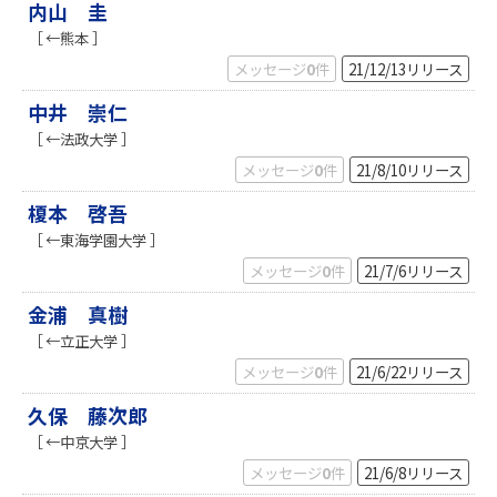
内山 圭
［ ←熊本 ］
メッセージ
0
件
21/12/13
リリース
中井 崇仁
［ ←法政大学 ］
メッセージ
0
件
21/8/10
リリース
榎本 啓吾
［ ←東海学園大学 ］
メッセージ
0
件
21/7/6
リリース
金浦 真樹
［ ←立正大学 ］
メッセージ
0
件
21/6/22
リリース
久保 藤次郎
［ ←中京大学 ］
メッセージ
0
件
21/6/8
リリース