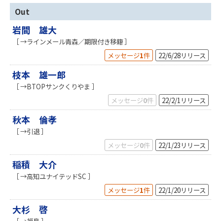
Out
岩間 雄大
［ →ラインメール青森／期限付き移籍 ］
メッセージ
1
件
22/6/28
リリース
枝本 雄一郎
［ →BTOPサンクくりやま ］
メッセージ
0
件
22/2/1
リリース
秋本 倫孝
［ →引退 ］
メッセージ
0
件
22/1/23
リリース
稲積 大介
［ →高知ユナイテッドSC ］
メッセージ
1
件
22/1/20
リリース
大杉 啓
［ →福島 ］