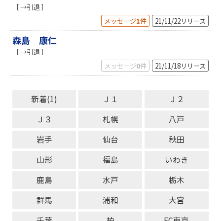
［ →引退 ］
メッセージ
1
件
21/11/22
リリース
森島 康仁
［ →引退 ］
メッセージ
0
件
21/11/18
リリース
新着(1)
Ｊ１
Ｊ２
Ｊ３
札幌
八戸
岩手
仙台
秋田
山形
福島
いわき
鹿島
水戸
栃木
群馬
浦和
大宮
千葉
柏
FC東京