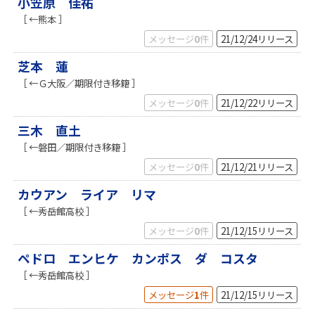
小笠原 佳祐
［ ←熊本 ］
メッセージ
0
件
21/12/24
リリース
芝本 蓮
［ ←Ｇ大阪／期限付き移籍 ］
メッセージ
0
件
21/12/22
リリース
三木 直土
［ ←磐田／期限付き移籍 ］
メッセージ
0
件
21/12/21
リリース
カウアン ライア リマ
［ ←秀岳館高校 ］
メッセージ
0
件
21/12/15
リリース
ペドロ エンヒケ カンポス ダ コスタ
［ ←秀岳館高校 ］
メッセージ
1
件
21/12/15
リリース