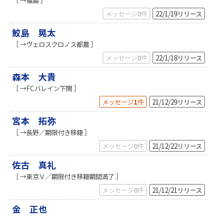
メッセージ
0
件
22/1/19
リリース
鮫島 晃太
［ →ヴェロスクロノス都農 ］
メッセージ
0
件
22/1/18
リリース
森本 大貴
［ →FCバレイン下関 ］
メッセージ
1
件
21/12/29
リリース
宮本 拓弥
［ →長野／期限付き移籍 ］
メッセージ
0
件
21/12/22
リリース
佐古 真礼
［ →東京Ｖ／期限付き移籍期間満了 ］
メッセージ
0
件
21/12/21
リリース
金 正也