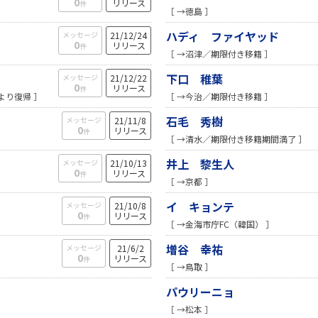
0
リリース
件
［ →徳島 ］
ハディ ファイヤッド
メッセージ
21/12/24
0
リリース
件
［ →沼津／期限付き移籍 ］
下口 稚葉
メッセージ
21/12/22
0
リリース
件
より復帰 ］
［ →今治／期限付き移籍 ］
石毛 秀樹
メッセージ
21/11/8
0
リリース
件
［ →清水／期限付き移籍期間満了 ］
井上 黎生人
メッセージ
21/10/13
0
リリース
件
［ →京都 ］
イ キョンテ
メッセージ
21/10/8
0
リリース
件
［ →金海市庁FC（韓国） ］
増谷 幸祐
メッセージ
21/6/2
0
リリース
件
［ →鳥取 ］
パウリーニョ
［ →松本 ］