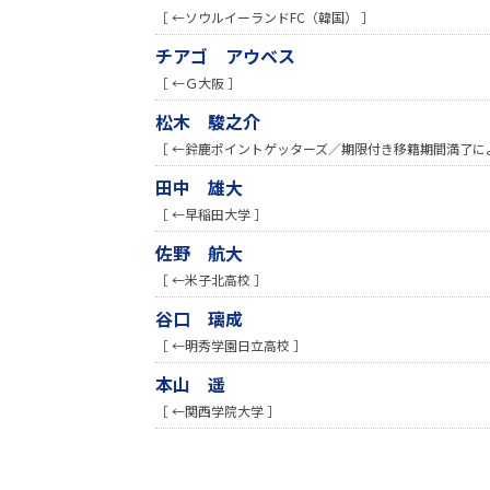
［ ←ソウルイーランドFC（韓国） ］
チアゴ アウベス
［ ←Ｇ大阪 ］
松木 駿之介
［ ←鈴鹿ポイントゲッターズ／期限付き移籍期間満了に
田中 雄大
［ ←早稲田大学 ］
佐野 航大
［ ←米子北高校 ］
谷口 璃成
［ ←明秀学園日立高校 ］
本山 遥
［ ←関西学院大学 ］