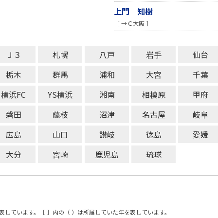
上門 知樹
［ →Ｃ大阪 ］
Ｊ３
札幌
八戸
岩手
仙台
栃木
群馬
浦和
大宮
千葉
横浜FC
YS横浜
湘南
相模原
甲府
磐田
藤枝
沼津
名古屋
岐阜
広島
山口
讃岐
徳島
愛媛
大分
宮崎
鹿児島
琉球
表しています。［ ］内の（ ）は所属していた年を表しています。