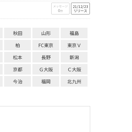
メッセージ
21/12/23
0
リリース
件
秋田
山形
福島
柏
FC東京
東京Ｖ
松本
長野
新潟
京都
Ｇ大阪
Ｃ大阪
今治
福岡
北九州