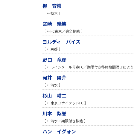
柳 育崇
［ ←栃木 ］
宮崎 幾笑
［ ←FC東京／完全移籍 ］
ヨルディ バイス
［ ←京都 ］
野口 竜彦
［ ←ラインメール青森FC／期限付き移籍期間満了により
河井 陽介
［ ←清水 ］
杉山 耕二
［ ←東京ユナイテッドFC ］
川本 梨誉
［ ←清水／期限付き移籍 ］
ハン イグォン