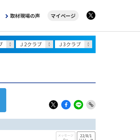
取材現場の声
マイページ
X
Fac
LIN
Link
X
ebo
E
Copy
ok
メッセージ
22/8/1
0
リリース