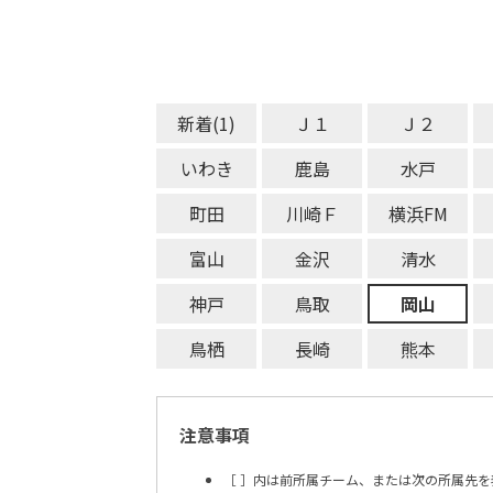
新着(1)
Ｊ１
Ｊ２
いわき
鹿島
水戸
町田
川崎Ｆ
横浜FM
富山
金沢
清水
神戸
鳥取
岡山
鳥栖
長崎
熊本
注意事項
［ ］内は前所属チーム、または次の所属先を