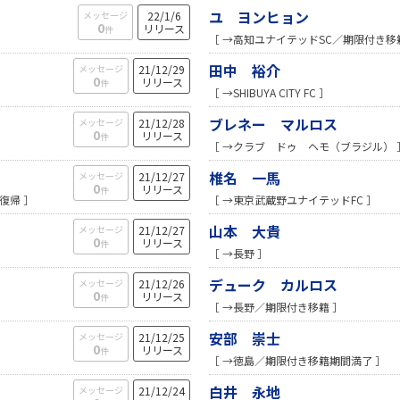
ユ ヨンヒョン
メッセージ
22/1/6
0
リリース
件
［ →高知ユナイテッドSC／期限付き移
田中 裕介
メッセージ
21/12/29
0
リリース
件
［ →SHIBUYA CITY FC ］
ブレネー マルロス
メッセージ
21/12/28
0
リリース
件
［ →クラブ ドゥ ヘモ（ブラジル） 
椎名 一馬
メッセージ
21/12/27
0
リリース
件
復帰 ］
［ →東京武蔵野ユナイテッドFC ］
山本 大貴
メッセージ
21/12/27
0
リリース
件
［ →長野 ］
デューク カルロス
メッセージ
21/12/26
0
リリース
件
［ →長野／期限付き移籍 ］
安部 崇士
メッセージ
21/12/25
0
リリース
件
［ →徳島／期限付き移籍期間満了 ］
白井 永地
メッセージ
21/12/24