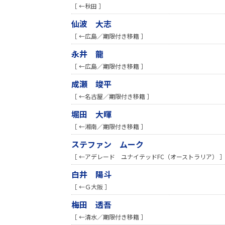
［ ←秋田 ］
仙波 大志
［ ←広島／期限付き移籍 ］
永井 龍
［ ←広島／期限付き移籍 ］
成瀬 竣平
［ ←名古屋／期限付き移籍 ］
堀田 大暉
［ ←湘南／期限付き移籍 ］
ステファン ムーク
［ ←アデレード ユナイテッドFC（オーストラリア） 
白井 陽斗
［ ←Ｇ大阪 ］
梅田 透吾
［ ←清水／期限付き移籍 ］