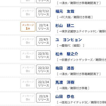
件
［ →清水／期限付き移籍期間満了 ］
福元 友哉
メッセージ
22/7/12
0
リリース
件
［ →FC大阪／期限付き移籍 ］
杉山 耕二
メッセージ
22/7/4
1
リリース
件
［ →東京武蔵野ユナイテッドFC／期限
ユ ヨンヒョン
メッセージ
22/4/5
0
リリース
件
［ →慶南FC（韓国） ］
松木 駿之介
メッセージ
22/3/31
0
リリース
件
［ →鈴鹿ポイントゲッターズ／期限付き
梅田 透吾
メッセージ
22/2/22
0
リリース
件
］
［ →清水／期限付き移籍期間満了 ］
馬渡 洋樹
メッセージ
22/1/24
0
リリース
件
［ →湘南／期限付き移籍 ］
山田 恭也
メッセージ
22/1/6
0
リリース
件
［ →高知ユナイテッドSC／期限付き移