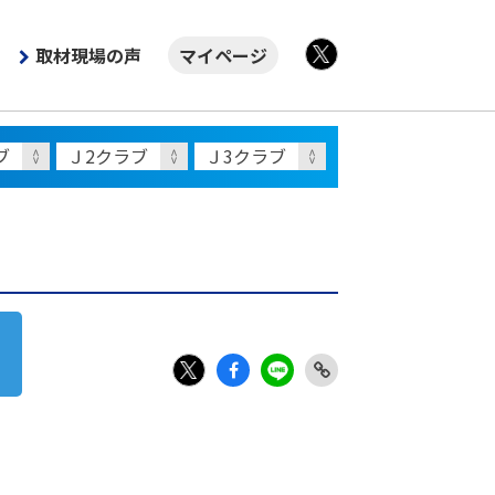
取材現場の声
マイページ
X
Fac
LIN
Link
X
ebo
E
Copy
ok