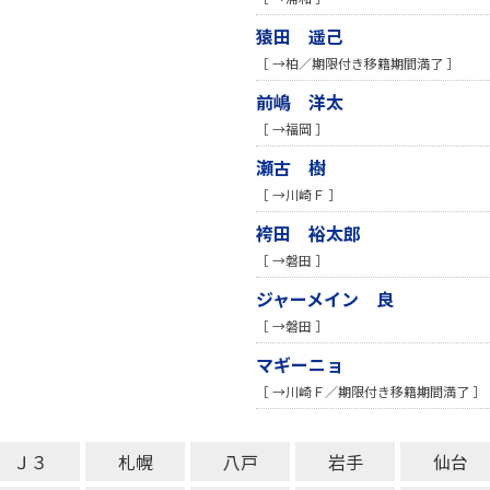
猿田 遥己
［ →柏／期限付き移籍期間満了 ］
前嶋 洋太
［ →福岡 ］
瀬古 樹
［ →川崎Ｆ ］
袴田 裕太郎
［ →磐田 ］
ジャーメイン 良
［ →磐田 ］
マギーニョ
［ →川崎Ｆ／期限付き移籍期間満了 ］
Ｊ３
札幌
八戸
岩手
仙台