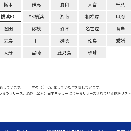
栃木
群馬
浦和
大宮
千葉
横浜FC
YS横浜
湘南
相模原
甲府
磐田
藤枝
沼津
名古屋
岐阜
広島
山口
讃岐
徳島
愛媛
大分
宮崎
鹿児島
琉球
表しています。［ ］内の（ ）は所属していた年を表しています。
からのリリース、及び（公財）日本サッカー協会からリリースされている移籍リス