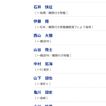
石井 快征
［ ←鳥栖／期限付き移籍 ］
伊藤 翔
［ ←松本／期限付き移籍期間満了により復帰 ］
西山 大雅
［ ←横浜FM ］
山谷 侑士
［ ←横浜FM／期限付き移籍 ］
中村 拓海
［ ←FC東京 ］
山下 諒也
［ ←東京Ｖ ］
亀川 諒史
［ ←長崎 ］