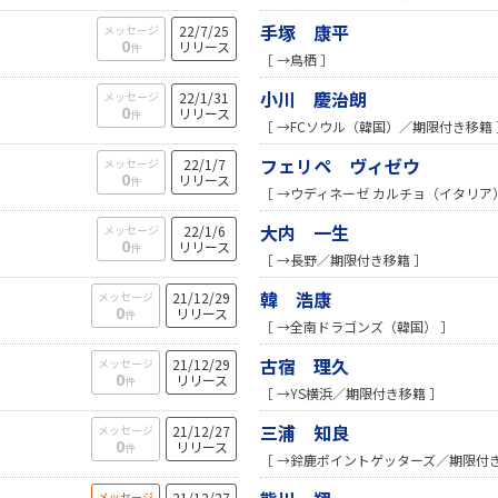
手塚 康平
メッセージ
22/7/25
0
リリース
件
［ →鳥栖 ］
小川 慶治朗
メッセージ
22/1/31
0
リリース
件
［ →FCソウル（韓国）／期限付き移籍 
フェリペ ヴィゼウ
メッセージ
22/1/7
0
リリース
件
［ →ウディネーゼ カルチョ（イタリア
大内 一生
メッセージ
22/1/6
0
リリース
件
［ →長野／期限付き移籍 ］
韓 浩康
メッセージ
21/12/29
0
リリース
件
［ →全南ドラゴンズ（韓国） ］
古宿 理久
メッセージ
21/12/29
0
リリース
件
［ →YS横浜／期限付き移籍 ］
三浦 知良
メッセージ
21/12/27
0
リリース
件
［ →鈴鹿ポイントゲッターズ／期限付き
メッセージ
21/12/27