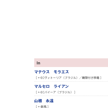
In
マテウス モラエス
［ ←ECヴィトーリア（ブラジル）／期限付き移籍 ］
マルセロ ライアン
［ ←ECバイーア（ブラジル） ］
山根 永遠
［ ←群馬 ］