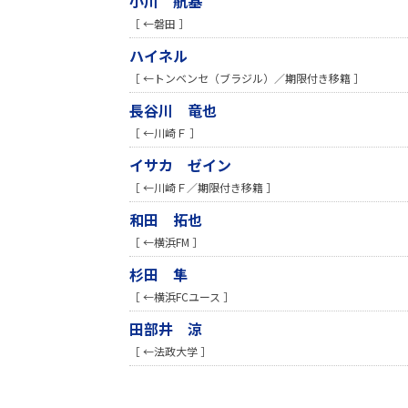
小川 航基
［ ←磐田 ］
ハイネル
［ ←トンベンセ（ブラジル）／期限付き移籍 ］
長谷川 竜也
［ ←川崎Ｆ ］
イサカ ゼイン
［ ←川崎Ｆ／期限付き移籍 ］
和田 拓也
［ ←横浜FM ］
杉田 隼
［ ←横浜FCユース ］
田部井 涼
［ ←法政大学 ］