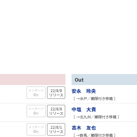
Out
安永 玲央
メッセージ
22/8/8
0
リリース
件
［ →水戸／期限付き移籍 ］
中塩 大貴
メッセージ
22/8/8
0
リリース
件
［ →北九州／期限付き移籍 ］
高木 友也
メッセージ
22/8/1
0
リリース
件
［ →群馬／期限付き移籍 ］