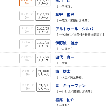
熊川 翔
4
リリース
件
［ →未確定 ］
草野 侑己
メッセージ
21/12/25
0
リリース
件
［ →琉球／期限付き移籍 ］
アルトゥール シルバ
メッセージ
21/12/25
0
リリース
件
［ →FC東京／期限付き移籍期間満了 ］
伊野波 雅彦
メッセージ
21/12/25
0
リリース
件
［ →未確定 ］
田代 真一
メッセージ
21/12/25
0
リリース
件
［ →大宮 ］
南 雄太
メッセージ
21/10/8
0
リリース
件
［ →大宮／完全移籍 ］
星 キョーワァン
メッセージ
21/4/5
0
リリース
件
［ →いわき／期限付き移籍 ］
松尾 佑介
［ →浦和 ］