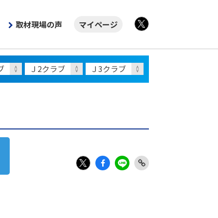
取材現場の声
マイページ
X
Fac
LIN
Link
X
ebo
E
Copy
ok