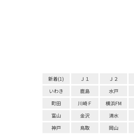
新着(1)
Ｊ１
Ｊ２
いわき
鹿島
水戸
町田
川崎Ｆ
横浜FM
富山
金沢
清水
神戸
鳥取
岡山