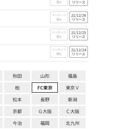
0
リリース
件
メッセージ
21/12/26
0
リリース
件
メッセージ
21/12/25
0
リリース
件
メッセージ
21/12/24
0
リリース
件
秋田
山形
福島
柏
FC東京
東京Ｖ
松本
長野
新潟
京都
Ｇ大阪
Ｃ大阪
今治
福岡
北九州