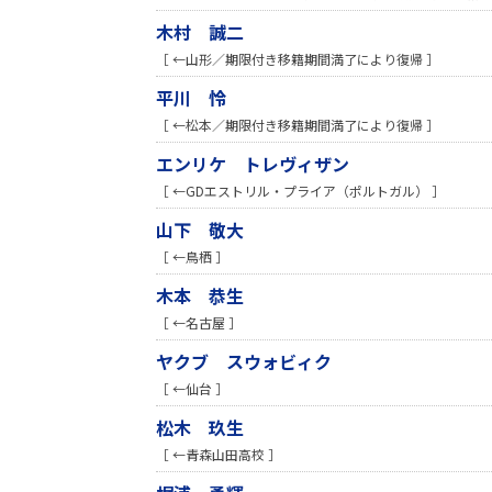
木村 誠二
［ ←山形／期限付き移籍期間満了により復帰 ］
平川 怜
［ ←松本／期限付き移籍期間満了により復帰 ］
エンリケ トレヴィザン
［ ←GDエストリル・プライア（ポルトガル） ］
山下 敬大
［ ←鳥栖 ］
木本 恭生
［ ←名古屋 ］
ヤクブ スウォビィク
［ ←仙台 ］
松木 玖生
［ ←青森山田高校 ］