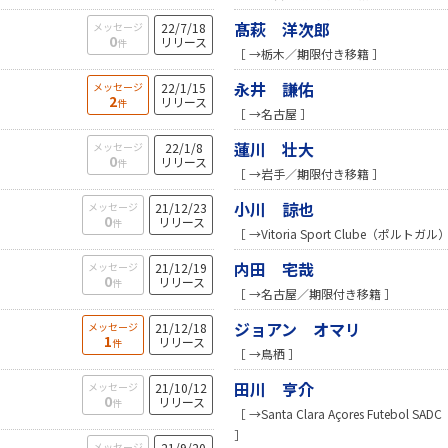
髙萩 洋次郎
メッセージ
22/7/18
0
リリース
件
［ →栃木／期限付き移籍 ］
永井 謙佑
メッセージ
22/1/15
2
リリース
件
［ →名古屋 ］
蓮川 壮大
メッセージ
22/1/8
0
リリース
件
［ →岩手／期限付き移籍 ］
小川 諒也
メッセージ
21/12/23
0
リリース
件
［ →Vitoria Sport Clube（ポル
内田 宅哉
メッセージ
21/12/19
0
リリース
件
［ →名古屋／期限付き移籍 ］
ジョアン オマリ
メッセージ
21/12/18
1
リリース
件
［ →鳥栖 ］
田川 亨介
メッセージ
21/10/12
0
リリース
件
［ →Santa Clara Açores Futeb
］
メッセージ
21/9/20