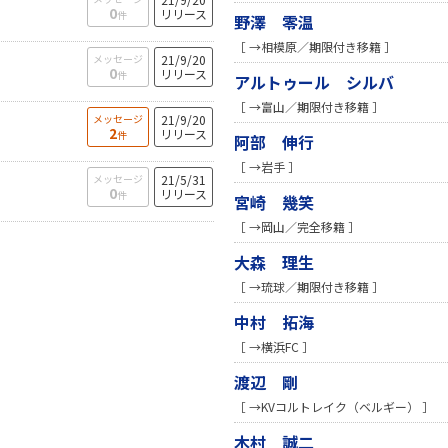
0
リリース
件
野澤 零温
［ →相模原／期限付き移籍 ］
メッセージ
21/9/20
0
リリース
件
アルトゥール シルバ
［ →富山／期限付き移籍 ］
メッセージ
21/9/20
2
リリース
件
阿部 伸行
［ →岩手 ］
メッセージ
21/5/31
0
リリース
件
宮崎 幾笑
［ →岡山／完全移籍 ］
大森 理生
［ →琉球／期限付き移籍 ］
中村 拓海
［ →横浜FC ］
渡辺 剛
［ →KVコルトレイク（ベルギー） ］
木村 誠二