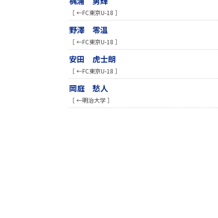
梶浦 勇輝
［ ←FC東京U-18 ］
野澤 零温
［ ←FC東京U-18 ］
安田 虎士朗
［ ←FC東京U-18 ］
岡庭 愁人
［ ←明治大学 ］