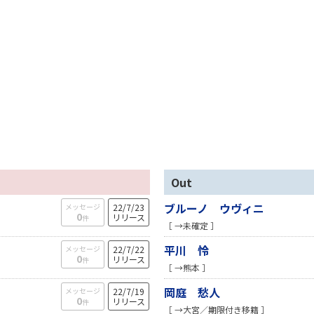
Out
ブルーノ ウヴィニ
メッセージ
22/7/23
0
リリース
件
［ →未確定 ］
平川 怜
メッセージ
22/7/22
0
リリース
件
［ →熊本 ］
岡庭 愁人
メッセージ
22/7/19
0
リリース
件
］
［ →大宮／期限付き移籍 ］