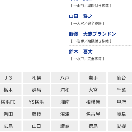
［ →山形／期限付き移籍 ］
山田 将之
［ →大宮／完全移籍 ］
野澤 大志ブランドン
［ →岩手／期限付き移籍 ］
鈴木 喜丈
［ →水戸／完全移籍 ］
Ｊ３
札幌
八戸
岩手
仙台
栃木
群馬
浦和
大宮
千葉
横浜FC
YS横浜
湘南
相模原
甲府
磐田
藤枝
沼津
名古屋
岐阜
広島
山口
讃岐
徳島
愛媛