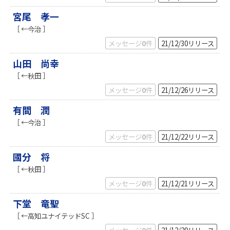
宮尾 孝一
［ ←今治 ］
メッセージ
0
件
21/12/30
リリース
山田 尚幸
［ ←秋田 ］
メッセージ
0
件
21/12/26
リリース
有間 潤
［ ←今治 ］
メッセージ
0
件
21/12/22
リリース
國分 将
［ ←秋田 ］
メッセージ
0
件
21/12/21
リリース
下堂 竜聖
［ ←高知ユナイテッドSC ］