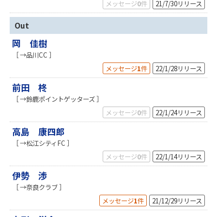
メッセージ
0
件
21/7/30
リリース
Out
岡 佳樹
［ →品川CC ］
メッセージ
1
件
22/1/28
リリース
前田 柊
［ →鈴鹿ポイントゲッターズ ］
メッセージ
0
件
22/1/24
リリース
高島 康四郎
［ →松江シティFC ］
メッセージ
0
件
22/1/14
リリース
伊勢 渉
［ →奈良クラブ ］
メッセージ
1
件
21/12/29
リリース