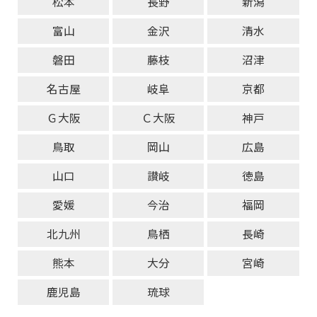
松本
長野
新潟
富山
金沢
清水
磐田
藤枝
沼津
名古屋
岐阜
京都
Ｇ大阪
Ｃ大阪
神戸
鳥取
岡山
広島
山口
讃岐
徳島
愛媛
今治
福岡
北九州
鳥栖
長崎
熊本
大分
宮崎
鹿児島
琉球