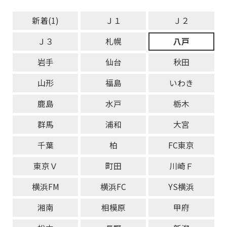
新着(1)
Ｊ１
Ｊ２
Ｊ３
札幌
八戸
岩手
仙台
秋田
山形
福島
いわき
鹿島
水戸
栃木
群馬
浦和
大宮
千葉
柏
FC東京
東京Ｖ
町田
川崎Ｆ
横浜FM
横浜FC
YS横浜
湘南
相模原
甲府