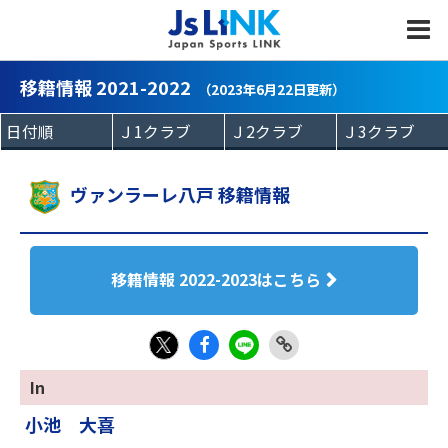
MENU
移籍情報 2021-2022
（2023年6月22日更新）
ヴァンラーレ八戸 移籍情報
移籍情報 2022-2023はこちら
Fac
LIN
Link
X
In
eb
E
Copy
小池 大喜
oo