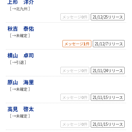
上形 洋介
［ →北九州 ］
メッセージ
0
件
21/12/25
リリース
秋吉 泰佑
［ →未確定 ］
メッセージ
1
件
21/12/7
リリース
横山 卓司
［ →引退 ］
メッセージ
0
件
21/11/24
リリース
原山 海里
［ →未確定 ］
メッセージ
0
件
21/11/15
リリース
高見 啓太
［ →未確定 ］
メッセージ
0
件
21/11/15
リリース