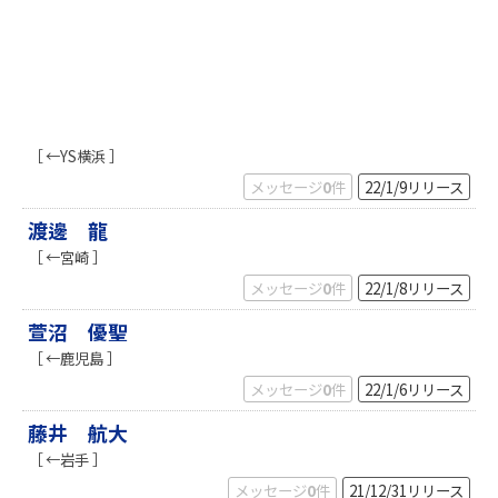
k
［ ←YS横浜 ］
メッセージ
0
件
22/1/9
リリース
渡邊 龍
［ ←宮崎 ］
メッセージ
0
件
22/1/8
リリース
萱沼 優聖
［ ←鹿児島 ］
メッセージ
0
件
22/1/6
リリース
藤井 航大
［ ←岩手 ］
メッセージ
0
件
21/12/31
リリース