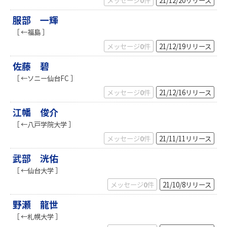
メッセージ
0
件
21/12/20
リリース
服部 一輝
［ ←福島 ］
メッセージ
0
件
21/12/19
リリース
佐藤 碧
［ ←ソニー仙台FC ］
メッセージ
0
件
21/12/16
リリース
江幡 俊介
［ ←八戸学院大学 ］
メッセージ
0
件
21/11/11
リリース
武部 洸佑
［ ←仙台大学 ］
メッセージ
0
件
21/10/8
リリース
野瀬 龍世
［ ←札幌大学 ］