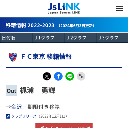
MENU
移籍情報 2022-2023
（2024年6月3日更新）
ＦＣ東京 移籍情報
Fac
LIN
Link
X
梶浦 勇輝
Out
eb
E
Copy
oo
→
金沢
／期限付き移籍
k
クラブリリース
（2022年12月1日）