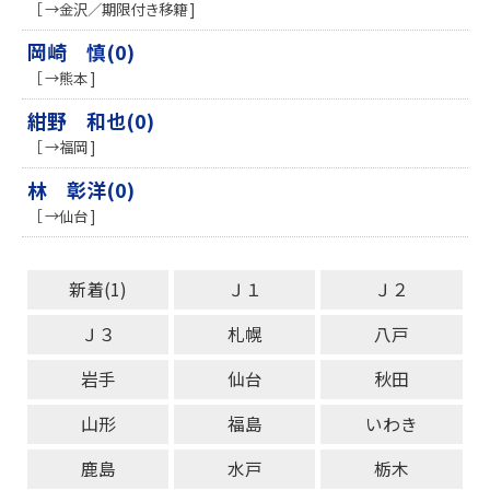
［ →金沢／期限付き移籍 ]
岡崎 慎(0)
［ →熊本 ]
紺野 和也(0)
［ →福岡 ]
林 彰洋(0)
［ →仙台 ]
新着(1)
Ｊ１
Ｊ２
Ｊ３
札幌
八戸
岩手
仙台
秋田
山形
福島
いわき
鹿島
水戸
栃木