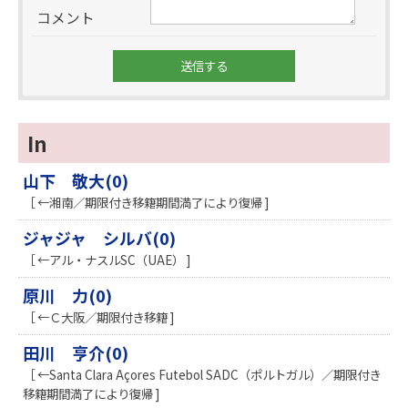
コメント
In
山下 敬大(0)
［ ←湘南／期限付き移籍期間満了により復帰 ]
ジャジャ シルバ(0)
［ ←アル・ナスルSC（UAE） ]
原川 力(0)
［ ←Ｃ大阪／期限付き移籍 ]
田川 亨介(0)
［ ←Santa Clara Açores Futebol SADC（ポルトガル）／期限付き
移籍期間満了により復帰 ]