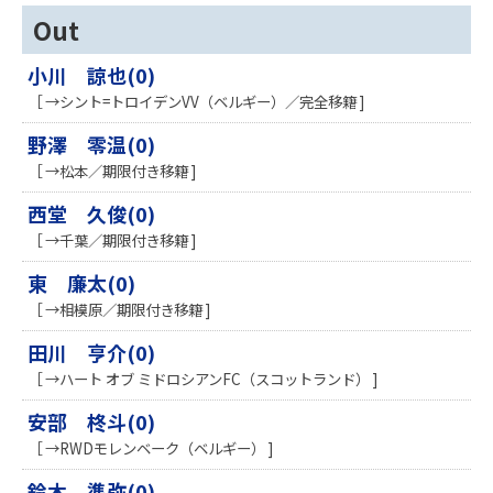
Out
小川 諒也(0)
［ →シント=トロイデンVV（ベルギー）／完全移籍 ]
野澤 零温(0)
［ →松本／期限付き移籍 ]
西堂 久俊(0)
［ →千葉／期限付き移籍 ]
東 廉太(0)
［ →相模原／期限付き移籍 ]
田川 亨介(0)
［ →ハート オブ ミドロシアンFC（スコットランド） ]
安部 柊斗(0)
［ →RWDモレンベーク（ベルギー） ]
鈴木 準弥(0)