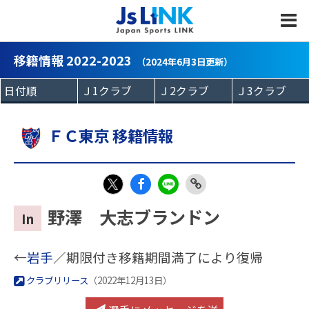
MENU
移籍情報 2022-2023
（2024年6月3日更新）
ＦＣ東京 移籍情報
Fac
LIN
Link
X
野澤 大志ブランドン
In
eb
E
Copy
oo
←
岩手
／期限付き移籍期間満了により復帰
k
クラブリリース
（2022年12月13日）