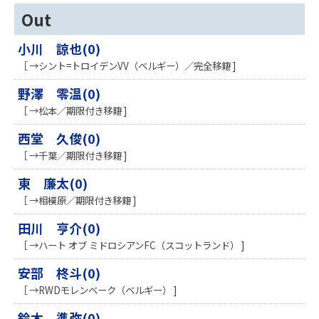
Out
小川 諒也(0)
［ →シント=トロイデンVV（ベルギー）／完全移籍 ]
野澤 零温(0)
［ →松本／期限付き移籍 ]
西堂 久俊(0)
［ →千葉／期限付き移籍 ]
東 廉太(0)
［ →相模原／期限付き移籍 ]
田川 亨介(0)
［ →ハート オブ ミドロシアンFC（スコットランド） ]
安部 柊斗(0)
［ →RWDモレンベーク（ベルギー） ]
鈴木 準弥(0)