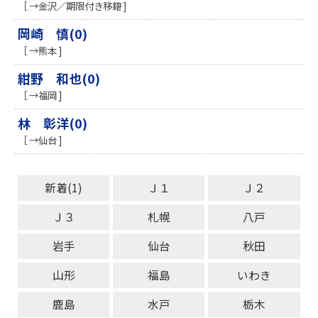
［ →金沢／期限付き移籍 ]
岡崎 慎(0)
［ →熊本 ]
紺野 和也(0)
［ →福岡 ]
林 彰洋(0)
［ →仙台 ]
新着(1)
Ｊ１
Ｊ２
Ｊ３
札幌
八戸
岩手
仙台
秋田
山形
福島
いわき
鹿島
水戸
栃木