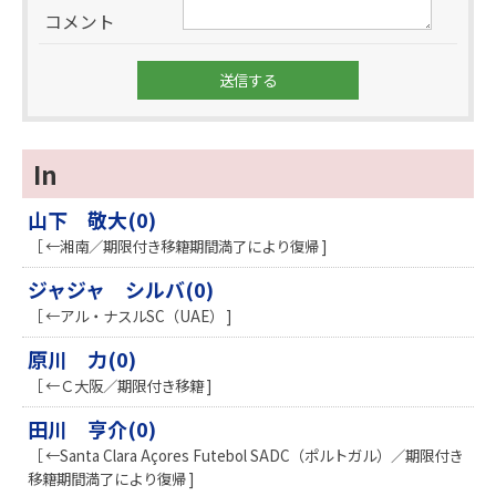
コメント
In
山下 敬大(0)
［ ←湘南／期限付き移籍期間満了により復帰 ]
ジャジャ シルバ(0)
［ ←アル・ナスルSC（UAE） ]
原川 力(0)
［ ←Ｃ大阪／期限付き移籍 ]
田川 亨介(0)
［ ←Santa Clara Açores Futebol SADC（ポルトガル）／期限付き
移籍期間満了により復帰 ]