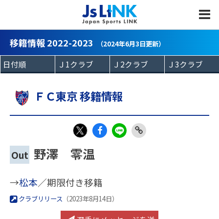
MENU
移籍情報 2022-2023
（2024年6月3日更新）
ＦＣ東京 移籍情報
Fac
LIN
Link
X
野澤 零温
Out
eb
E
Copy
oo
→
松本
／期限付き移籍
k
クラブリリース
（2023年8月14日）