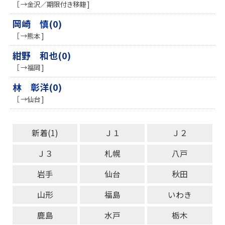
［ →金沢／期限付き移籍 ]
岡崎 慎(0)
［ →熊本 ]
紺野 和也(0)
［ →福岡 ]
林 彰洋(0)
［ →仙台 ]
新着(1)
Ｊ１
Ｊ２
Ｊ３
札幌
八戸
岩手
仙台
秋田
山形
福島
いわき
鹿島
水戸
栃木