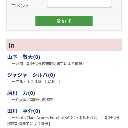
コメント
In
山下 敬大(0)
［ ←湘南／期限付き移籍期間満了により復帰 ]
ジャジャ シルバ(0)
［ ←アル・ナスルSC（UAE） ]
原川 力(0)
［ ←Ｃ大阪／期限付き移籍 ]
田川 亨介(0)
［ ←Santa Clara Açores Futebol SADC（ポルトガル）／期限付き
移籍期間満了により復帰 ]