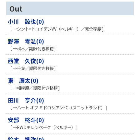
Out
小川 諒也(0)
［ →シント=トロイデンVV（ベルギー）／完全移籍 ]
野澤 零温(0)
［ →松本／期限付き移籍 ]
西堂 久俊(0)
［ →千葉／期限付き移籍 ]
東 廉太(0)
［ →相模原／期限付き移籍 ]
田川 亨介(0)
［ →ハート オブ ミドロシアンFC（スコットランド） ]
安部 柊斗(0)
［ →RWDモレンベーク（ベルギー） ]
鈴木 準弥(0)