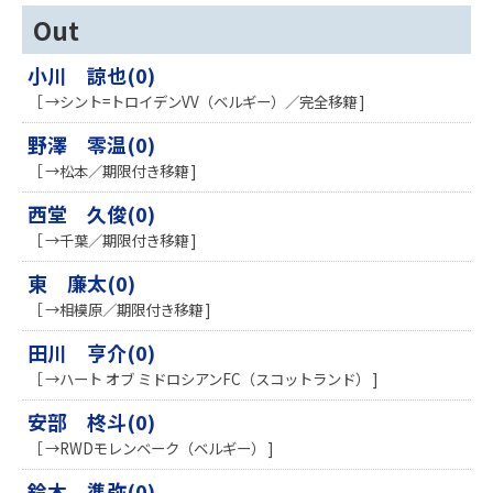
Out
小川 諒也(0)
［ →シント=トロイデンVV（ベルギー）／完全移籍 ]
野澤 零温(0)
［ →松本／期限付き移籍 ]
西堂 久俊(0)
［ →千葉／期限付き移籍 ]
東 廉太(0)
［ →相模原／期限付き移籍 ]
田川 亨介(0)
［ →ハート オブ ミドロシアンFC（スコットランド） ]
安部 柊斗(0)
［ →RWDモレンベーク（ベルギー） ]
鈴木 準弥(0)