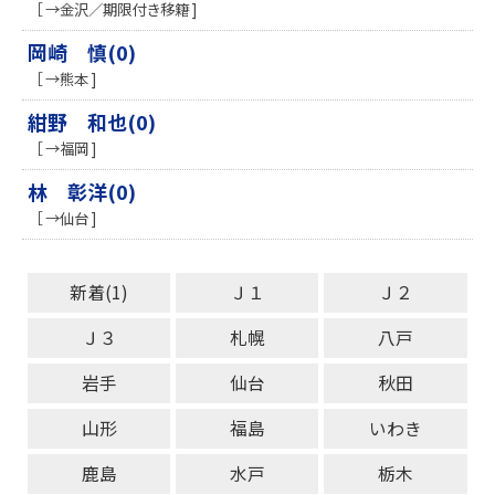
［ →金沢／期限付き移籍 ]
岡崎 慎(0)
［ →熊本 ]
紺野 和也(0)
［ →福岡 ]
林 彰洋(0)
［ →仙台 ]
新着(1)
Ｊ１
Ｊ２
Ｊ３
札幌
八戸
岩手
仙台
秋田
山形
福島
いわき
鹿島
水戸
栃木