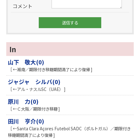
コメント
In
山下 敬大(0)
［ ←湘南／期限付き移籍期間満了により復帰 ]
ジャジャ シルバ(0)
［ ←アル・ナスルSC（UAE） ]
原川 力(0)
［ ←Ｃ大阪／期限付き移籍 ]
田川 亨介(0)
［ ←Santa Clara Açores Futebol SADC（ポルトガル）／期限付き
移籍期間満了により復帰 ]