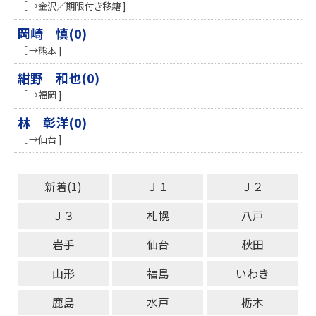
［ →金沢／期限付き移籍 ]
岡崎 慎(0)
［ →熊本 ]
紺野 和也(0)
［ →福岡 ]
林 彰洋(0)
［ →仙台 ]
新着(1)
Ｊ１
Ｊ２
Ｊ３
札幌
八戸
岩手
仙台
秋田
山形
福島
いわき
鹿島
水戸
栃木