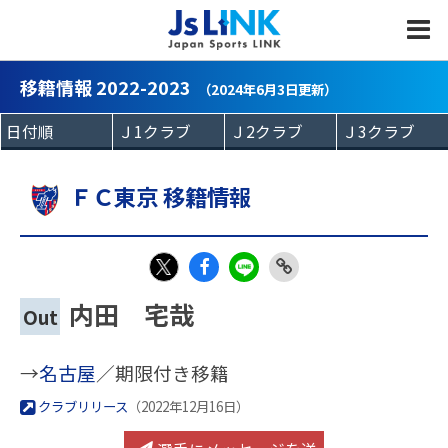
MENU
移籍情報 2022-2023
（2024年6月3日更新）
ＦＣ東京 移籍情報
Fac
LIN
Link
X
内田 宅哉
Out
eb
E
Copy
oo
→
名古屋
／期限付き移籍
k
クラブリリース
（2022年12月16日）