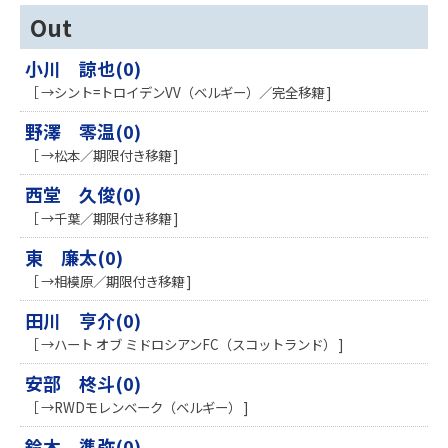
Out
小川 諒也(0)
［ →シント=トロイデンVV（ベルギー）／完全移籍 ]
野澤 零温(0)
［ →松本／期限付き移籍 ]
西堂 久俊(0)
［ →千葉／期限付き移籍 ]
東 廉太(0)
［ →相模原／期限付き移籍 ]
田川 亨介(0)
［ →ハート オブ ミドロシアンFC（スコットランド） ]
安部 柊斗(0)
［ →RWDモレンベーク（ベルギー） ]
鈴木 準弥(0)