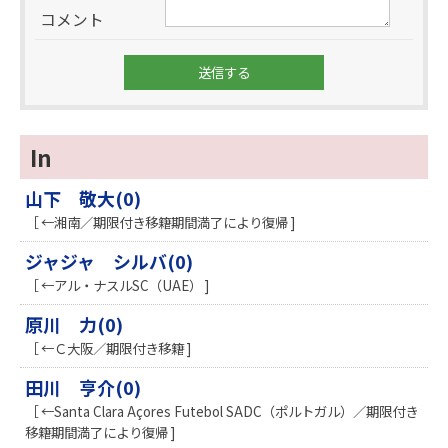
コメント
In
山下 敬大(0)
［ ←湘南／期限付き移籍期間満了により復帰 ]
ジャジャ シルバ(0)
［ ←アル・ナスルSC（UAE） ]
原川 力(0)
［ ←Ｃ大阪／期限付き移籍 ]
田川 亨介(0)
［ ←Santa Clara Açores Futebol SADC（ポルトガル）／期限付き
移籍期間満了により復帰 ]