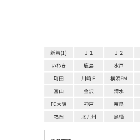
新着(1)
Ｊ１
Ｊ２
いわき
鹿島
水戸
町田
川崎Ｆ
横浜FM
富山
金沢
清水
FC大阪
神戸
奈良
福岡
北九州
鳥栖