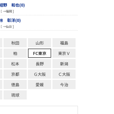
紺野 和也(0)
［ →福岡 ]
林 彰洋(0)
［ →仙台 ]
秋田
山形
福島
柏
FC東京
東京Ｖ
松本
長野
新潟
京都
Ｇ大阪
Ｃ大阪
徳島
愛媛
今治
琉球