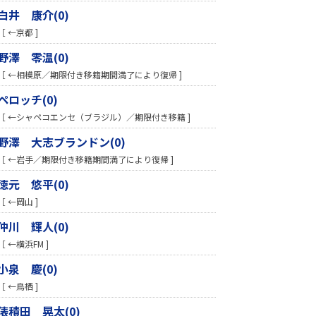
白井 康介(0)
［ ←京都 ]
野澤 零温(0)
［ ←相模原／期限付き移籍期間満了により復帰 ]
ペロッチ(0)
［ ←シャペコエンセ（ブラジル）／期限付き移籍 ]
野澤 大志ブランドン(0)
［ ←岩手／期限付き移籍期間満了により復帰 ]
徳元 悠平(0)
［ ←岡山 ]
仲川 輝人(0)
［ ←横浜FM ]
小泉 慶(0)
［ ←鳥栖 ]
俵積田 晃太(0)