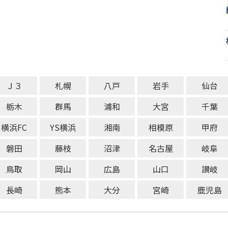
Ｊ３
札幌
八戸
岩手
仙台
栃木
群馬
浦和
大宮
千葉
横浜FC
YS横浜
湘南
相模原
甲府
磐田
藤枝
沼津
名古屋
岐阜
鳥取
岡山
広島
山口
讃岐
長崎
熊本
大分
宮崎
鹿児島