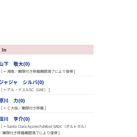
In
山下 敬大(0)
［ ←湘南／期限付き移籍期間満了により復帰 ]
ジャジャ シルバ(0)
［ ←アル・ナスルSC（UAE） ]
原川 力(0)
［ ←Ｃ大阪／期限付き移籍 ]
田川 亨介(0)
［ ←Santa Clara Açores Futebol SADC（ポルトガル）
／期限付き移籍期間満了により復帰 ]