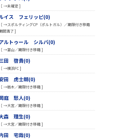
［ →未確定 ]
ルイス フェリッピ(0)
［ →スポルティングCP（ポルトガル）／期限付き移籍
期間満了 ]
アルトゥール シルバ(0)
［ →富山／期限付き移籍 ]
三田 啓貴(0)
［ →横浜FC ]
安田 虎士朗(0)
［ →栃木／期限付き移籍 ]
岡庭 愁人(0)
［ →大宮／期限付き移籍 ]
大森 理生(0)
［ →大宮／期限付き移籍 ]
内田 宅哉(0)