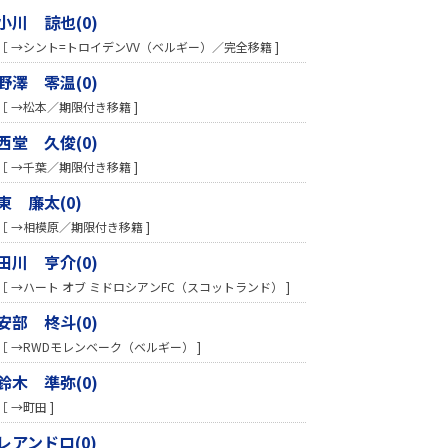
小川 諒也(0)
［ →シント=トロイデンVV（ベルギー）／完全移籍 ]
野澤 零温(0)
［ →松本／期限付き移籍 ]
西堂 久俊(0)
［ →千葉／期限付き移籍 ]
東 廉太(0)
［ →相模原／期限付き移籍 ]
田川 亨介(0)
［ →ハート オブ ミドロシアンFC（スコットランド） ]
安部 柊斗(0)
［ →RWDモレンベーク（ベルギー） ]
鈴木 準弥(0)
［ →町田 ]
レアンドロ(0)