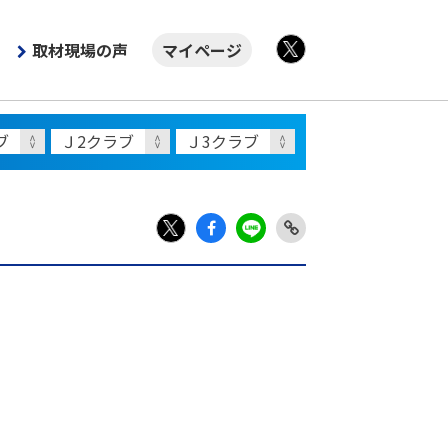
取材現場の声
マイページ
X
Fac
LIN
Link
X
ebo
E
Copy
ok