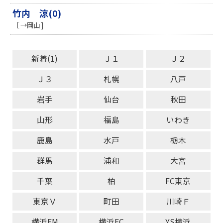
竹内 涼(0)
［ →岡山 ]
新着(1)
Ｊ１
Ｊ２
Ｊ３
札幌
八戸
岩手
仙台
秋田
山形
福島
いわき
鹿島
水戸
栃木
群馬
浦和
大宮
千葉
柏
FC東京
東京Ｖ
町田
川崎Ｆ
横浜FM
横浜FC
YS横浜