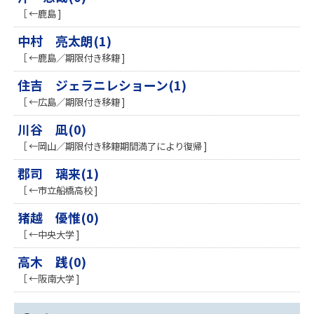
［ ←鹿島 ]
中村 亮太朗(1)
［ ←鹿島／期限付き移籍 ]
住吉 ジェラニレショーン(1)
［ ←広島／期限付き移籍 ]
川谷 凪(0)
［ ←岡山／期限付き移籍期間満了により復帰 ]
郡司 璃来(1)
［ ←市立船橋高校 ]
猪越 優惟(0)
［ ←中央大学 ]
高木 践(0)
［ ←阪南大学 ]