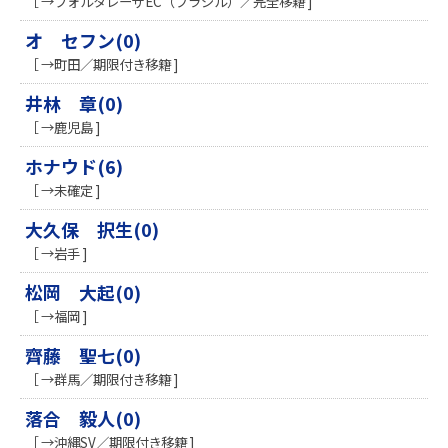
［ →フォルタレーザEC（ブラジル）／完全移籍 ]
オ セフン(0)
［ →町田／期限付き移籍 ]
井林 章(0)
［ →鹿児島 ]
ホナウド(6)
［ →未確定 ]
大久保 択生(0)
［ →岩手 ]
松岡 大起(0)
［ →福岡 ]
齊藤 聖七(0)
［ →群馬／期限付き移籍 ]
落合 毅人(0)
［ →沖縄SV／期限付き移籍 ]