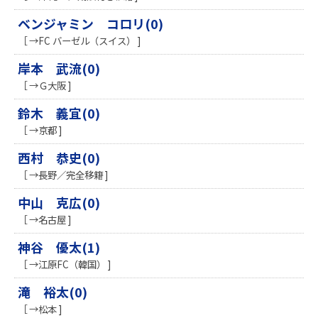
ベンジャミン コロリ(0)
［ →FC バーゼル（スイス） ]
岸本 武流(0)
［ →Ｇ大阪 ]
鈴木 義宜(0)
［ →京都 ]
西村 恭史(0)
［ →長野／完全移籍 ]
中山 克広(0)
［ →名古屋 ]
神谷 優太(1)
［ →江原FC（韓国） ]
滝 裕太(0)
［ →松本 ]