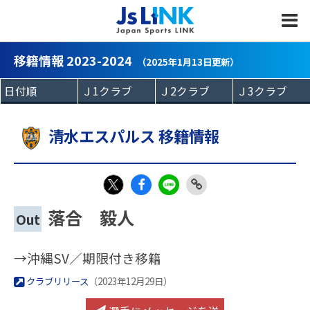
MENU
移籍情報 2023-2024
（2025年1月13日更新）
清水エスパルス 移籍情報
Fac
LIN
Link
X
落合 毅人
Out
eb
E
Copy
oo
→沖縄SV／期限付き移籍
k
クラブリリース
（2023年12月29日）