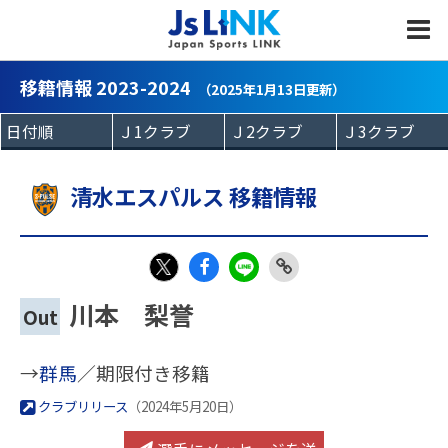
MENU
移籍情報 2023-2024
（2025年1月13日更新）
清水エスパルス 移籍情報
Fac
LIN
Link
X
川本 梨誉
Out
eb
E
Copy
oo
→
群馬
／期限付き移籍
k
クラブリリース
（2024年5月20日）