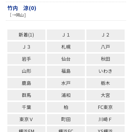
竹内 涼(0)
［ →岡山 ]
新着(1)
Ｊ１
Ｊ２
Ｊ３
札幌
八戸
岩手
仙台
秋田
山形
福島
いわき
鹿島
水戸
栃木
群馬
浦和
大宮
千葉
柏
FC東京
東京Ｖ
町田
川崎Ｆ
横浜FM
横浜FC
YS横浜