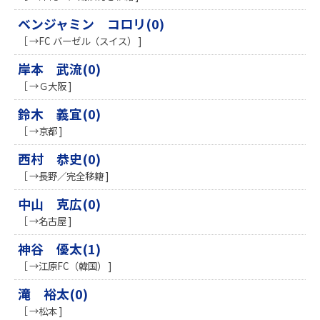
ベンジャミン コロリ(0)
［ →FC バーゼル（スイス） ]
岸本 武流(0)
［ →Ｇ大阪 ]
鈴木 義宜(0)
［ →京都 ]
西村 恭史(0)
［ →長野／完全移籍 ]
中山 克広(0)
［ →名古屋 ]
神谷 優太(1)
［ →江原FC（韓国） ]
滝 裕太(0)
［ →松本 ]