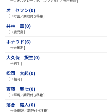
［ →フォルタレーザEC（ブラジル）／完全移籍 ]
オ セフン(0)
［ →町田／期限付き移籍 ]
井林 章(0)
［ →鹿児島 ]
ホナウド(6)
［ →未確定 ]
大久保 択生(0)
［ →岩手 ]
松岡 大起(0)
［ →福岡 ]
齊藤 聖七(0)
［ →群馬／期限付き移籍 ]
落合 毅人(0)
［ →沖縄SV／期限付き移籍 ]