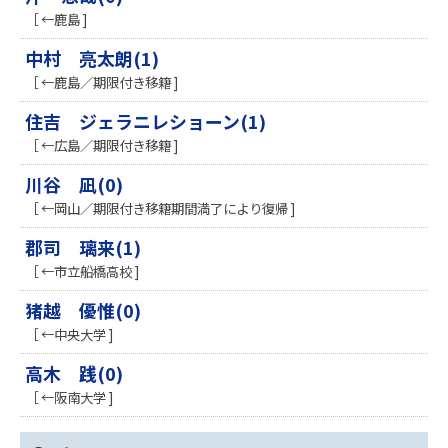
［ ←鹿島 ]
中村 亮太朗(1)
［ ←鹿島／期限付き移籍 ]
住吉 ジェラニレショーン(1)
［ ←広島／期限付き移籍 ]
川谷 凪(0)
［ ←岡山／期限付き移籍期間満了により復帰 ]
郡司 璃来(1)
［ ←市立船橋高校 ]
猪越 優惟(0)
［ ←中央大学 ]
高木 践(0)
［ ←阪南大学 ]