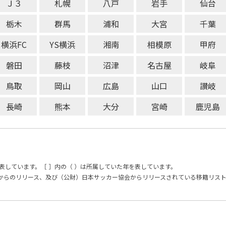
Ｊ３
札幌
八戸
岩手
仙台
栃木
群馬
浦和
大宮
千葉
横浜FC
YS横浜
湘南
相模原
甲府
磐田
藤枝
沼津
名古屋
岐阜
鳥取
岡山
広島
山口
讃岐
長崎
熊本
大分
宮崎
鹿児島
表しています。［ ］内の（ ）は所属していた年を表しています。
からのリリース、及び（公財）日本サッカー協会からリリースされている移籍リス