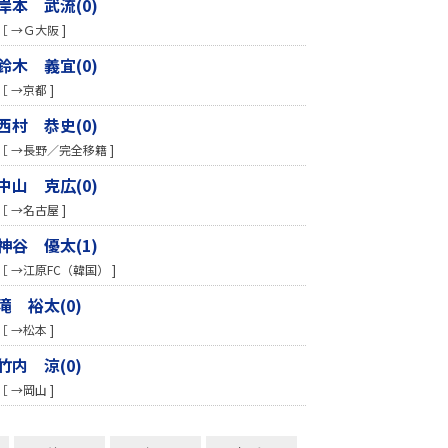
岸本 武流(0)
［ →Ｇ大阪 ]
鈴木 義宜(0)
［ →京都 ]
西村 恭史(0)
［ →長野／完全移籍 ]
中山 克広(0)
［ →名古屋 ]
神谷 優太(1)
［ →江原FC（韓国） ]
滝 裕太(0)
［ →松本 ]
竹内 涼(0)
［ →岡山 ]