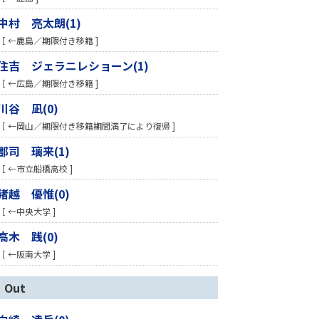
中村 亮太朗(1)
［ ←鹿島／期限付き移籍 ]
住吉 ジェラニレショーン(1)
［ ←広島／期限付き移籍 ]
川谷 凪(0)
［ ←岡山／期限付き移籍期間満了により復帰 ]
郡司 璃来(1)
［ ←市立船橋高校 ]
猪越 優惟(0)
［ ←中央大学 ]
高木 践(0)
［ ←阪南大学 ]
Out