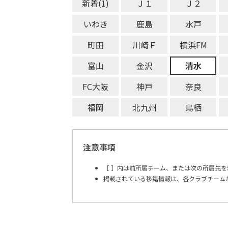
新着(1)
Ｊ１
Ｊ２
いわき
鹿島
水戸
町田
川崎Ｆ
横浜FM
富山
金沢
清水
FC大阪
神戸
奈良
福岡
北九州
鳥栖
注意事項
［ ］内は前所属チーム、または次の所属先を
掲載されている移籍情報は、各クラブチーム