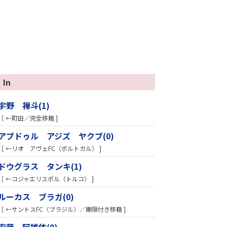
In
宇野 禅斗(1)
［ ←町田／完全移籍 ]
アブドゥル アジズ ヤクブ(0)
［ ←リオ アヴェFC（ポルトガル） ]
ドウグラス タンキ(1)
［ ←コジャエリスポル（トルコ） ]
ルーカス ブラガ(0)
［ ←サントスFC（ブラジル）／期限付き移籍 ]
安藤 阿雄依(0)