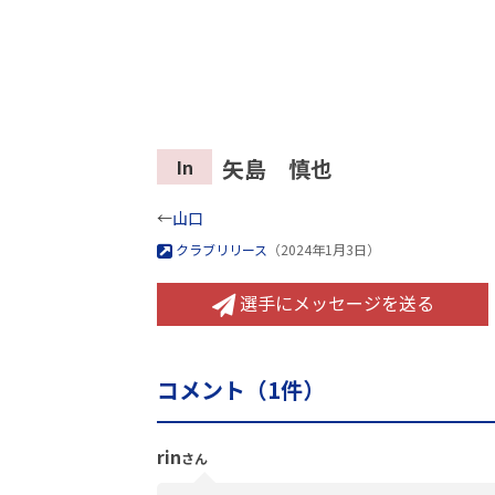
矢島 慎也
In
←
山口
クラブリリース
（2024年1月3日）
選手にメッセージを送る
コメント（
1
件）
rin
さん