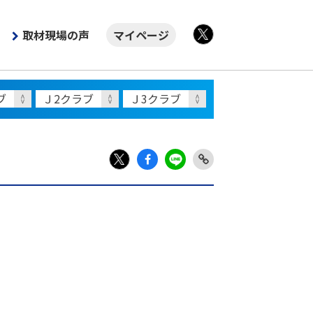
取材現場の声
マイページ
X
Fac
LIN
Link
X
ebo
E
Copy
ok