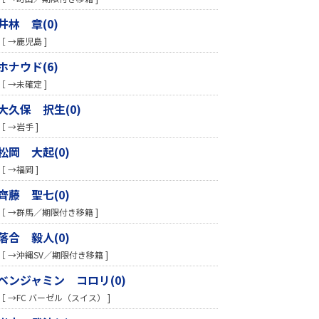
井林 章(0)
［ →鹿児島 ]
ホナウド(6)
［ →未確定 ]
大久保 択生(0)
［ →岩手 ]
松岡 大起(0)
［ →福岡 ]
齊藤 聖七(0)
［ →群馬／期限付き移籍 ]
落合 毅人(0)
［ →沖縄SV／期限付き移籍 ]
ベンジャミン コロリ(0)
［ →FC バーゼル（スイス） ]