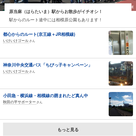
原当麻（はらたいま）駅からお散歩がイチオシ！
駅からのルート途中には相模原公園もあります！
都心からのルート(京王線＋JR相模線)
いけいけゴール
さん
神奈川中央交通バス「ちびっ子キャンペーン」
いけいけゴール
さん
小田急・横浜線・相模線の囲まれたど真ん中
秋田の平サポーター
さん
もっと見る