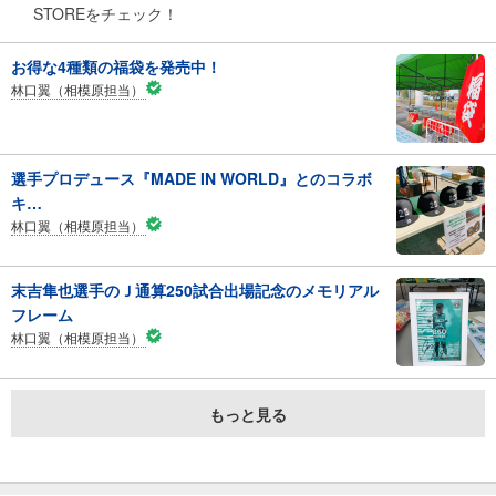
STOREをチェック！
お得な4種類の福袋を発売中！
林口翼（相模原担当）
選手プロデュース『MADE IN WORLD』とのコラボ
キ…
林口翼（相模原担当）
末吉隼也選手のＪ通算250試合出場記念のメモリアル
フレーム
林口翼（相模原担当）
もっと見る