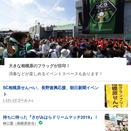
大きな相模原のフラッグが目印！
演奏などが楽しめるイベントスペースもあります！
SC相模原せんべい、長野復興応援、朝日新聞イベン
ト
いけいけゴール
さん
待ちに待った『さがみはらドリームマッチ2019』！
林口翼（相模原担当）