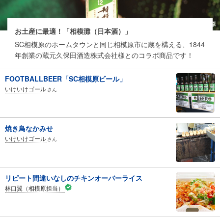
お土産に最適！「相模灘（日本酒）」
SC相模原のホームタウンと同じ相模原市に蔵を構える、1844
年創業の蔵元久保田酒造株式会社様とのコラボ商品です！
FOOTBALLBEER「SC相模原ビール」
いけいけゴール
さん
焼き鳥なかみせ
いけいけゴール
さん
リピート間違いなしのチキンオーバーライス
林口翼（相模原担当）