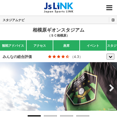
MENU
スタジアムナビ
相模原ギオンスタジアム
（ＳＣ相模原）
観戦アドバイス
アクセス
座席
イベント
スタジ
みんなの総合評価
（4.3）
Previous
Next