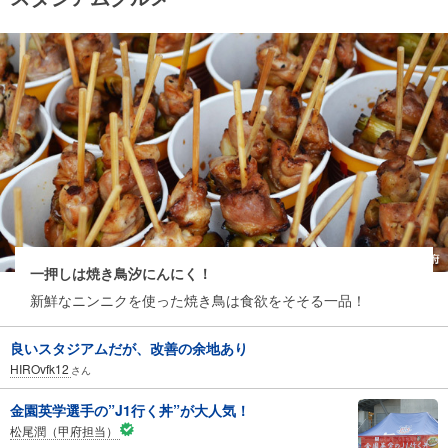
一押しは焼き鳥汐にんにく！
新鮮なニンニクを使った焼き鳥は食欲をそそる一品！
良いスタジアムだが、改善の余地あり
HIROvfk12
さん
金園英学選手の”J1行く丼”が大人気！
松尾潤（甲府担当）