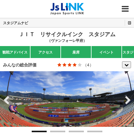
MENU
スタジアムナビ
ＪＩＴ リサイクルインク スタジアム
（ヴァンフォーレ甲府）
観戦アドバイス
アクセス
座席
イベント
スタジ
みんなの総合評価
（4）
Previous
Next