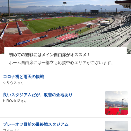
初めての観戦にはメイン自由席がオススメ！
ホーム自由席には一部立ち応援中心エリアがございます。
コロナ禍と雨天の観戦
シリウス
さん
良いスタジアムだが、改善の余地あり
HIROvfk12
さん
プレーオフ目前の最終戦スタジアム
フゥー
さん