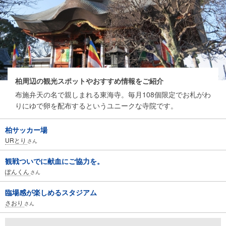
柏周辺の観光スポットやおすすめ情報をご紹介
布施弁天の名で親しまれる東海寺。毎月108個限定でお札がわ
りにゆで卵を配布するというユニークな寺院です。
柏サッカー場
URとり
さん
観戦ついでに献血にご協力を。
ぽんくん
さん
臨場感が楽しめるスタジアム
さおり
さん