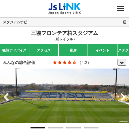
MENU
スタジアムナビ
三協フロンテア柏スタジアム
（柏レイソル）
観戦アドバイス
アクセス
座席
イベント
スタジ
みんなの総合評価
（4.2）
Previous
Next