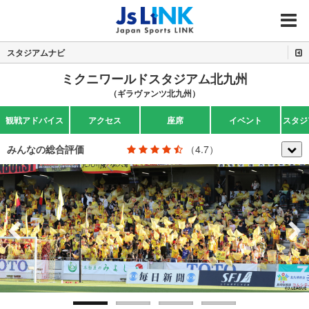
MENU
スタジアムナビ
ミクニワールドスタジアム北九州
（ギラヴァンツ北九州）
観戦アドバイス
アクセス
座席
イベント
スタジ
みんなの総合評価
（4.7）
Previous
Next