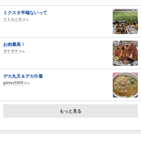
ミクスタ半端ないって
リトルニモ
さん
お肉最高！
タケタケ
さん
デカ丸天＆デカ巾着
galvez5959
さん
もっと見る