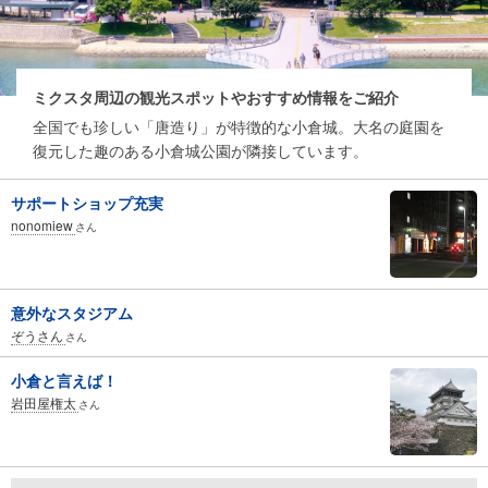
ミクスタ周辺の観光スポットやおすすめ情報をご紹介
全国でも珍しい「唐造り」が特徴的な小倉城。大名の庭園を
復元した趣のある小倉城公園が隣接しています。
サポートショップ充実
nonomiew
さん
意外なスタジアム
ぞうさん
さん
小倉と言えば！
岩田屋権太
さん