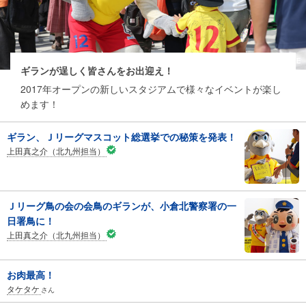
ギランが逞しく皆さんをお出迎え！
2017年オープンの新しいスタジアムで様々なイベントが楽し
めます！
ギラン、Ｊリーグマスコット総選挙での秘策を発表！
上田真之介（北九州担当）
Ｊリーグ鳥の会の会鳥のギランが、小倉北警察署の一
日署鳥に！
上田真之介（北九州担当）
お肉最高！
タケタケ
さん