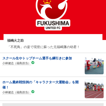
福嶋火之助
「不死鳥」の姿で現世に蘇った元福嶋藩の幼君！
スクール生やトップチーム選手も綱引きに参加
小林健志（福島担当）
ホーム最終戦恒例の「キャラクター大運動会」を開
催！
小林健志（福島担当）