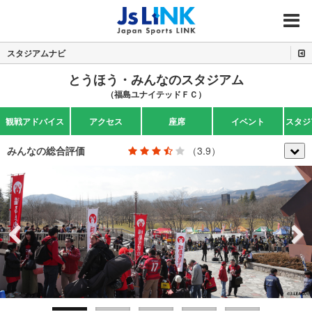
MENU
スタジアムナビ
とうほう・みんなのスタジアム
（福島ユナイテッドＦＣ）
観戦アドバイス
アクセス
座席
イベント
スタジ
みんなの総合評価
（3.9）
Previous
Next