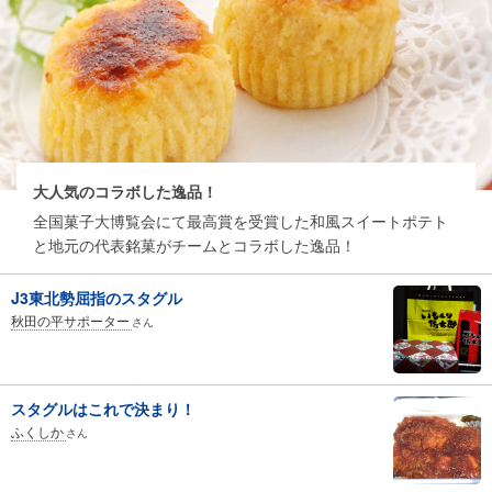
大人気のコラボした逸品！
全国菓子大博覧会にて最高賞を受賞した和風スイートポテト
と地元の代表銘菓がチームとコラボした逸品！
J3東北勢屈指のスタグル
秋田の平サポーター
さん
スタグルはこれで決まり！
ふくしか
さん