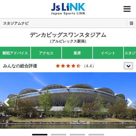
MENU
スタジアムナビ
デンカビッグスワンスタジアム
（アルビレックス新潟）
観戦アドバイス
アクセス
座席
イベント
スタジ
みんなの総合評価
（4.4）
Previous
Next