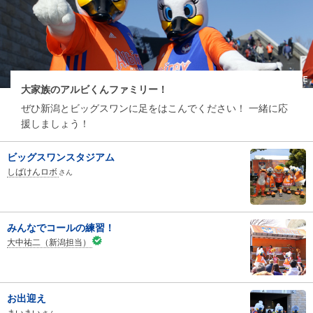
大家族のアルビくんファミリー！
ぜひ新潟とビッグスワンに足をはこんでください！ 一緒に応
援しましょう！
ビッグスワンスタジアム
しばけんロボ
さん
みんなでコールの練習！
大中祐二（新潟担当）
お出迎え
まいまい
さん