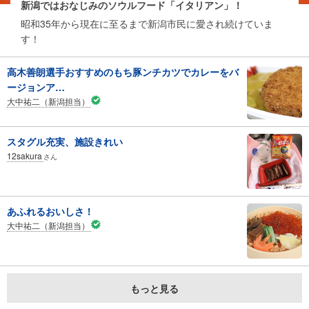
新潟ではおなじみのソウルフード「イタリアン」！
昭和35年から現在に至るまで新潟市民に愛され続けていま
す！
高木善朗選手おすすめのもち豚ンチカツでカレーをバ
ージョンア…
大中祐二（新潟担当）
スタグル充実、施設きれい
12sakura
さん
あふれるおいしさ！
大中祐二（新潟担当）
もっと見る