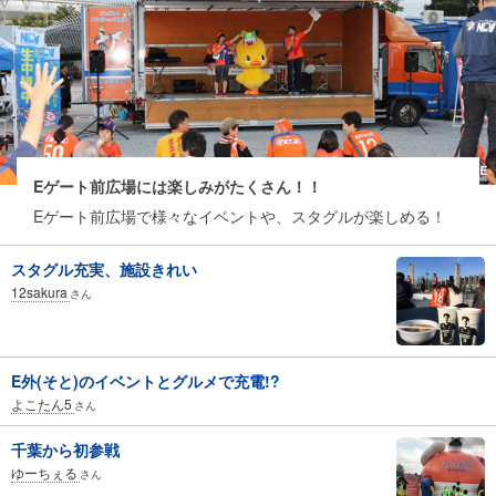
Eゲート前広場には楽しみがたくさん！！
Eゲート前広場で様々なイベントや、スタグルが楽しめる！
スタグル充実、施設きれい
12sakura
さん
E外(そと)のイベントとグルメで充電!?
よこたん5
さん
千葉から初参戦
ゆーちぇる
さん