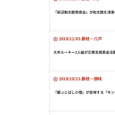
「田沼魁太鼓育成会」が和太鼓を演奏
2019/11/03 藤枝－八戸
大卒ルーキー3人組が災害支援募金活
2019/10/13 藤枝－讃岐
「蹴っとばし小僧」が登場する「キン