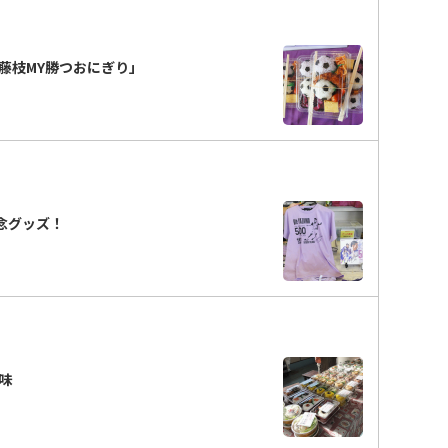
藤枝MY勝つおにぎり」
念グッズ！
味