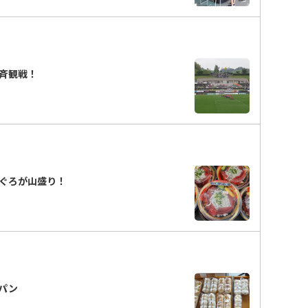
斉観戦！
まぐろが山盛り！
ペパン