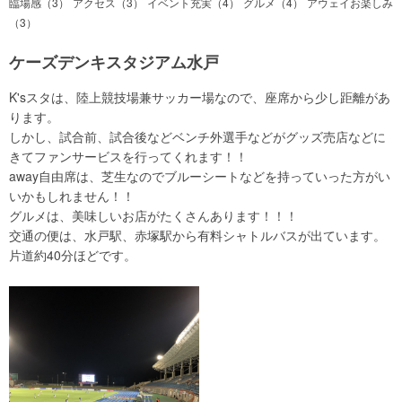
臨場感（3）
アクセス（3）
イベント充実（4）
グルメ（4）
アウェイお楽しみ
（3）
ケーズデンキスタジアム水戸
K'sスタは、陸上競技場兼サッカー場なので、座席から少し距離があ
ります。
しかし、試合前、試合後などベンチ外選手などがグッズ売店などに
きてファンサービスを行ってくれます！！
away自由席は、芝生なのでブルーシートなどを持っていった方がい
いかもしれません！！
グルメは、美味しいお店がたくさんあります！！！
交通の便は、水戸駅、赤塚駅から有料シャトルバスが出ています。
片道約40分ほどです。