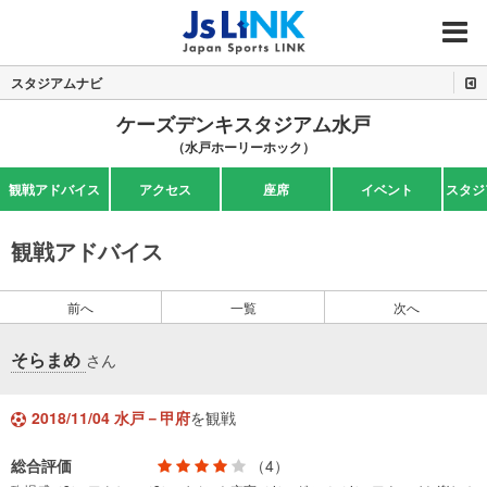
MENU
スタジアムナビ
ケーズデンキスタジアム水戸
（水戸ホーリーホック）
観戦アドバイス
アクセス
座席
イベント
スタジ
観戦アドバイス
前へ
一覧
次へ
そらまめ
さん
2018/11/04 水戸－甲府
を観戦
総合評価
（4）