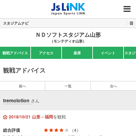
MENU
スタジアムナビ
ＮＤソフトスタジアム山形
（モンテディオ山形）
観戦アドバイス
アクセス
座席
イベント
スタジ
観戦アドバイス
前へ
一覧
次へ
tremolotion
さん
2018/10/21 山形－福岡
を観戦
総合評価
（4）