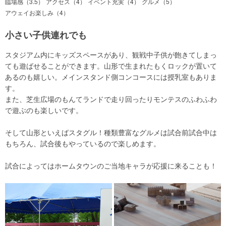
臨場感（3.5）
アクセス（4）
イベント充実（4）
グルメ（5）
アウェイお楽しみ（4）
小さい子供連れでも
スタジアム内にキッズスペースがあり、観戦中子供が飽きてしまっ
ても遊ばせることができます。山形で生まれたもくロックが置いて
あるのも嬉しい。メインスタンド側コンコースには授乳室もありま
す。
また、芝生広場のもんてランドで走り回ったりモンテスのふわふわ
で遊ぶのも楽しいです。
そして山形といえばスタグル！種類豊富なグルメは試合前試合中は
もちろん、試合後もやっているので楽しめます。
試合によってはホームタウンのご当地キャラが応援に来ることも！