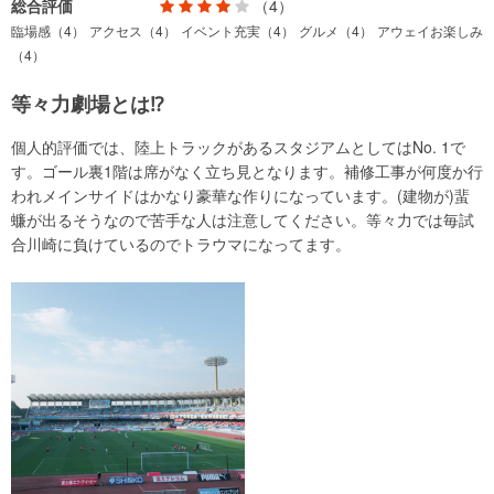
総合評価
（4）
臨場感（4）
アクセス（4）
イベント充実（4）
グルメ（4）
アウェイお楽しみ
（4）
等々力劇場とは⁉︎
個人的評価では、陸上トラックがあるスタジアムとしてはNo. 1で
す。ゴール裏1階は席がなく立ち見となります。補修工事が何度か行
われメインサイドはかなり豪華な作りになっています。(建物が)蜚
蠊が出るそうなので苦手な人は注意してください。等々力では毎試
合川崎に負けているのでトラウマになってます。