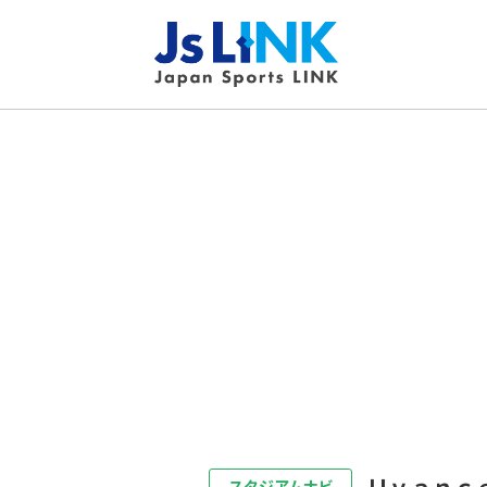
Ｕｖａｎｃ
スタジアムナビ