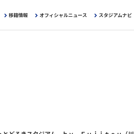
移籍情報
オフィシャルニュース
スタジアムナビ
ｅとどろきスタジアム ｂｙ Ｆｕｊｉｔｓｕ
（川