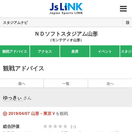
MENU
スタジアムナビ
ＮＤソフトスタジアム山形
（モンテディオ山形）
観戦アドバイス
アクセス
座席
イベント
スタジ
観戦アドバイス
前へ
一覧
次へ
ゆっきぃ
さん
2019/04/07 山形－東京Ｖ
を観戦
総合評価
（-）