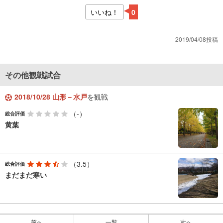
いいね！
0
2019/04/08投稿
その他観戦試合
2018/10/28 山形－水戸
を観戦
（-）
総合評価
黄葉
（3.5）
総合評価
まだまだ寒い
前へ
一覧
次へ