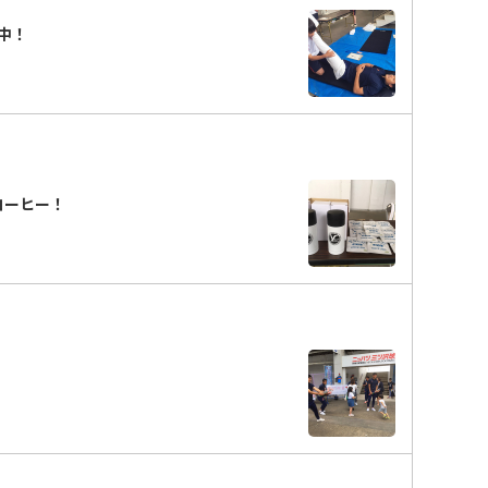
中！
コーヒー！