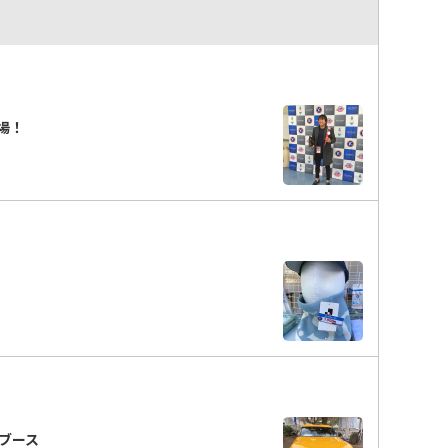
登場！
ブース