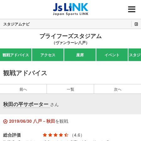
MENU
スタジアムナビ
プライフーズスタジアム
（ヴァンラーレ八戸）
観戦アドバイス
アクセス
座席
イベント
スタジ
観戦アドバイス
前へ
一覧
次へ
秋田の平サポーター
さん
2019/06/30 八戸－秋田
を観戦
総合評価
（4.6）