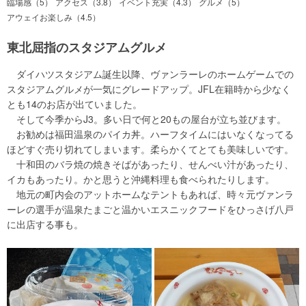
臨場感（5）
アクセス（3.8）
イベント充実（4.3）
グルメ（5）
アウェイお楽しみ（4.5）
東北屈指のスタジアムグルメ
ダイハツスタジアム誕生以降、ヴァンラーレのホームゲームでの
スタジアムグルメが一気にグレードアップ。JFL在籍時から少なく
とも14のお店が出ていました。
そして今季からJ3。多い日で何と20もの屋台が立ち並びます。
お勧めは福田温泉のパイカ丼。ハーフタイムにはいなくなってる
ほどすぐ売り切れてしまいます。柔らかくてとても美味しいです。
十和田のバラ焼の焼きそばがあったり、せんべい汁があったり、
イカもあったり。かと思うと沖縄料理も食べられたりします。
地元の町内会のアットホームなテントもあれば、時々元ヴァンラ
ーレの選手が温泉たまごと温かいエスニックフードをひっさげ八戸
に出店する事も。