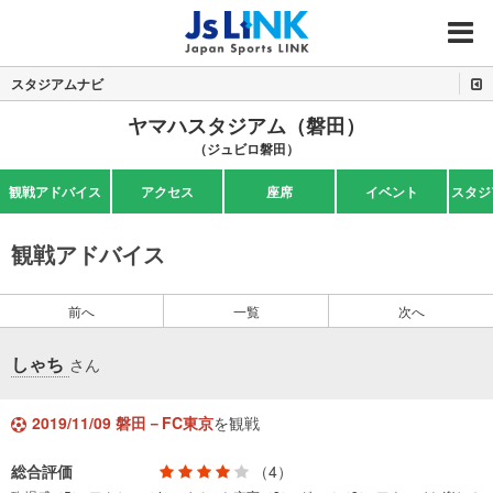
MENU
スタジアムナビ
ヤマハスタジアム（磐田）
（ジュビロ磐田）
観戦アドバイス
アクセス
座席
イベント
スタジ
観戦アドバイス
前へ
一覧
次へ
しゃち
さん
2019/11/09 磐田－FC東京
を観戦
総合評価
（4）