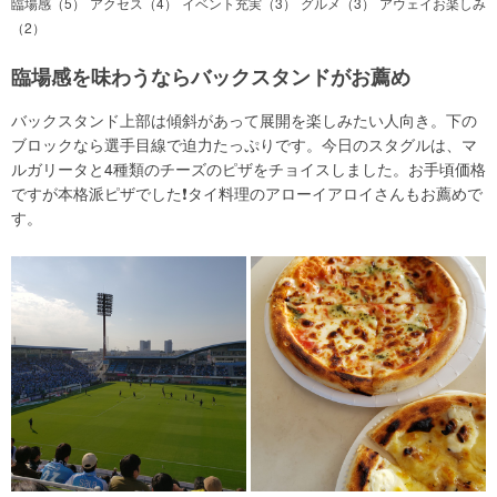
臨場感（5）
アクセス（4）
イベント充実（3）
グルメ（3）
アウェイお楽しみ
（2）
臨場感を味わうならバックスタンドがお薦め
バックスタンド上部は傾斜があって展開を楽しみたい人向き。下の
ブロックなら選手目線で迫力たっぷりです。今日のスタグルは、マ
ルガリータと4種類のチーズのピザをチョイスしました。お手頃価格
ですが本格派ピザでした❗タイ料理のアローイアロイさんもお薦めで
す。