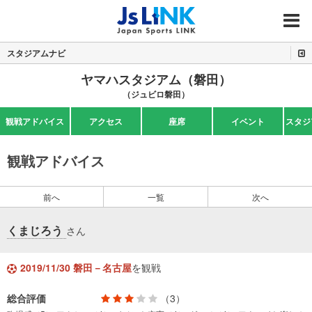
MENU
スタジアムナビ
ヤマハスタジアム（磐田）
（ジュビロ磐田）
観戦アドバイス
アクセス
座席
イベント
スタジ
観戦アドバイス
前へ
一覧
次へ
くまじろう
さん
2019/11/30 磐田－名古屋
を観戦
総合評価
（3）