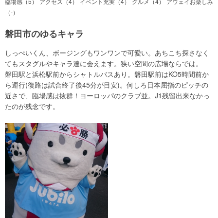
臨場感（5）
アクセス（4）
イベント充実（4）
グルメ（4）
アウェイお楽しみ
（-）
磐田市のゆるキャラ
しっぺいくん、ボージングもワンワンで可愛い。あちこち探さなく
てもスタグルやキャラ達に会えます。狭い空間の広場ならでは。
磐田駅と浜松駅前からシャトルバスあり。磐田駅前はKO5時間前か
ら運行(復路は試合終了後45分が目安)。何しろ日本屈指のピッチの
近さで、臨場感は抜群！ヨーロッパのクラブ並。J1残留出来なかっ
たのが残念です。