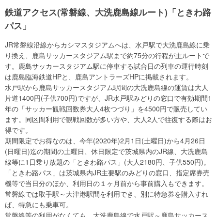
鉄道アクセス(常磐線、大洗鹿島線ルート)「ときわ路
パス」
JR常磐線沿線からカシマスタジアムへは、水戸駅で大洗鹿島線に乗
り換え、鹿島サッカースタジアム駅まで約75分の行程が主ルートで
す。鹿島サッカースタジアム駅に停車する試合日の列車の運行時刻
は鹿島臨海鉄道HPと、鹿島アントラーズHPに掲載されます。
水戸駅から鹿島サッカースタジアム駅間の大洗鹿島線の運賃は大人
片道1400円(子供700円)ですが、JR水戸駅みどりの窓口で有効期間1
年の「サッカー観戦回数券大人4枚つづり」を4500円で販売してい
ます。同区間利用で観戦回数が多い方や、大人2人で往復する際はお
得です。
期間限定でお得なのは、今年(2020年)2月1日(土曜日)から4月26日
(日曜日)迄の期間の土曜日、休日限定で茨城県内のJR線、大洗鹿島
線等に1日乗り放題の「ときわ路パス」(大人2180円、子供550円)。
「ときわ路パス」は茨城県内JR主要駅のみどりの窓口、指定席券売
機等で当日分のほか、利用日の１ヶ月前から事前購入もできます。
常磐線では取手駅～大津港駅間を利用でき、別に特急券を購入すれ
ば、特急にも乗車可。
常磐線等の利用がなくても、大洗鹿島線で水戸駅～鹿島サッカース