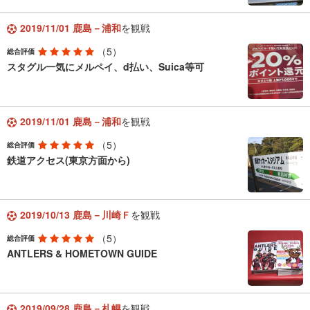
2019/11/01 鹿島－浦和
を観戦
（5）
総合評価
スタグル一気にメルペイ、d払い、Suica等可
2019/11/01 鹿島－浦和
を観戦
（5）
総合評価
鉄道アクセス(東京方面から)
2019/10/13 鹿島－川崎Ｆ
を観戦
（5）
総合評価
ANTLERS & HOMETOWN GUIDE
2019/09/28 鹿島－札幌
を観戦