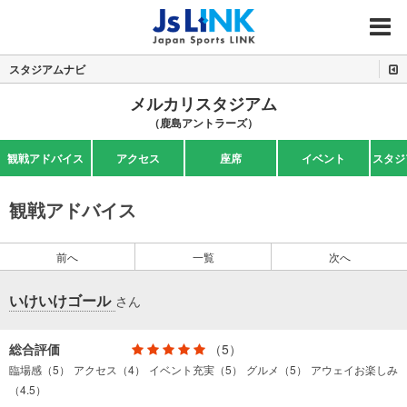
MENU
スタジアムナビ
メルカリスタジアム
（鹿島アントラーズ）
観戦アドバイス
アクセス
座席
イベント
スタジ
観戦アドバイス
前へ
一覧
次へ
いけいけゴール
さん
総合評価
（5）
臨場感（5）
アクセス（4）
イベント充実（5）
グルメ（5）
アウェイお楽しみ
（4.5）