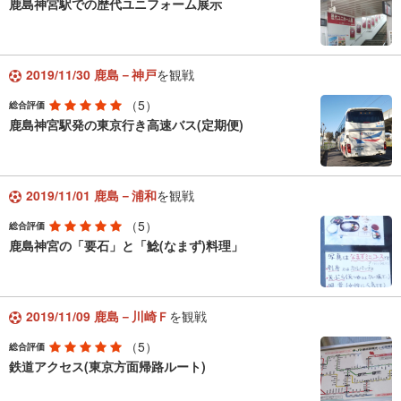
鹿島神宮駅での歴代ユニフォーム展示
2019/11/30 鹿島－神戸
を観戦
（5）
総合評価
鹿島神宮駅発の東京行き高速バス(定期便)
2019/11/01 鹿島－浦和
を観戦
（5）
総合評価
鹿島神宮の「要石」と「鯰(なまず)料理」
2019/11/09 鹿島－川崎Ｆ
を観戦
（5）
総合評価
鉄道アクセス(東京方面帰路ルート)