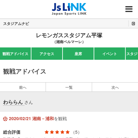
MENU
スタジアムナビ
レモンガススタジアム平塚
（湘南ベルマーレ）
観戦アドバイス
アクセス
座席
イベント
スタジ
観戦アドバイス
前へ
一覧
次へ
わららん
さん
2020/02/21 湘南－浦和
を観戦
総合評価
（5）