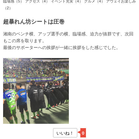
臨場感（5）
アクセス（4）
イベント充実（4）
グルメ（4）
アウェイお楽しみ
（2）
超暴れん坊シートは圧巻
湘南のベンチ横、アップ選手の横、臨場感、迫力が抜群です、次回
もこの席を取ります。
最後のサポーターへの挨拶が一緒に挨拶をした感じでした。
いいね！
0