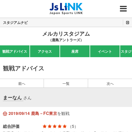
MENU
スタジアムナビ
メルカリスタジアム
（鹿島アントラーズ）
観戦アドバイス
アクセス
座席
イベント
スタジ
観戦アドバイス
前へ
一覧
次へ
まーなん
さん
2019/09/14 鹿島－FC東京
を観戦
総合評価
（5）