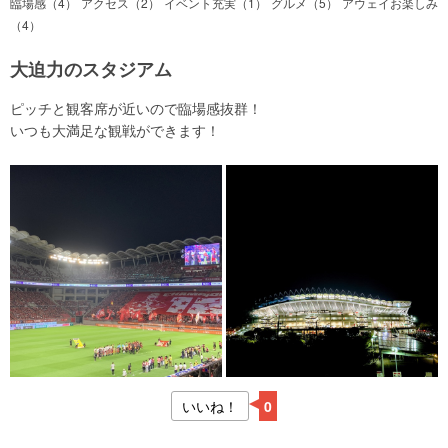
臨場感（4）
アクセス（2）
イベント充実（1）
グルメ（5）
アウェイお楽しみ
（4）
大迫力のスタジアム
ピッチと観客席が近いので臨場感抜群！
いつも大満足な観戦ができます！
いいね！
0